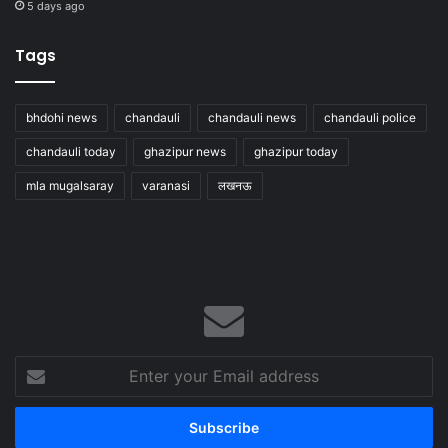
5 days ago
Tags
bhdohi news
chandauli
chandauli news
chandauli police
chandauli today
ghazipur news
ghazipur today
mla mugalsaray
varanasi
लखनऊ
Enter
your
Email
address