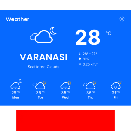
Weather
28
℃
VARANASI
28º - 27º
81%
3.25 km/h
Scattered Clouds
28
35
35
36
31
℃
℃
℃
℃
℃
Mon
Tue
Wed
Thu
Fri