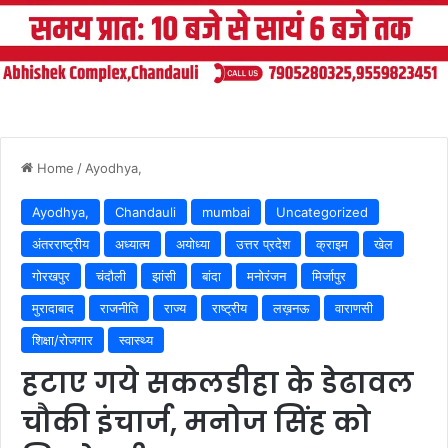
Home
/
Ayodhya,
Ayodhya,
Chandauli
mumbai
Uncategorized
अंतरराष्ट्रीय
अध्यात्म
अयोध्या
उत्तर प्रदेश
क्राइम
खेल
गोरखपुर
चंदौली
झांसी
बांदा
मनोरंजन
मिर्जापुर
मुरादाबाद
राजनीति
राज्य
राष्ट्रीय
लख़नऊ
वाराणसी
शिक्षा/रोजगार
स्वास्थ्य
हटाए गये सकलडीहा के डेढावल
चौकी इंचार्ज, मनोज सिंह को