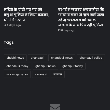
मंदिरों के चोरी गए घंटे को
एआई से जनरेट अलनजीरा कि
बलुआ पुलिस ने किया बरामद,
फोटो व खबर से फूले नहीं समा
चोर गिरफ्तार
रहे मुगलसराय कोतवाल,
जनता के बीच पिट रही पुलिस
4 days ago
6 days ago
Tags
bhdohi news
chandauli
chandauli news
chandauli police
chandauli today
ghazipur news
ghazipur today
mla mugalsaray
varanasi
लखनऊ