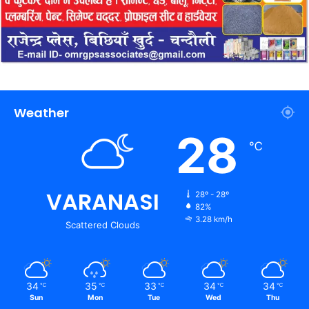
Weather
28
℃
VARANASI
28º - 28º
82%
3.28 km/h
Scattered Clouds
34
35
33
34
34
℃
℃
℃
℃
℃
Sun
Mon
Tue
Wed
Thu