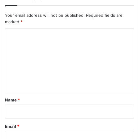
Your email address will not be published.
Required fields are
marked
*
C
o
m
m
e
n
t
*
Name
*
Email
*