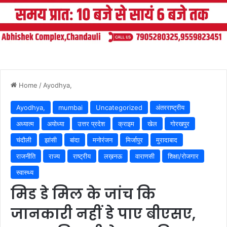
Home
/
Ayodhya,
Ayodhya,
mumbai
Uncategorized
अंतरराष्ट्रीय
अध्यात्म
अयोध्या
उत्तर प्रदेश
क्राइम
खेल
गोरखपुर
चंदौली
झांसी
बांदा
मनोरंजन
मिर्जापुर
मुरादाबाद
राजनीति
राज्य
राष्ट्रीय
लख़नऊ
वाराणसी
शिक्षा/रोजगार
स्वास्थ्य
मिड डे मिल के जांच कि
जानकारी नहीं डे पाए बीएसए,