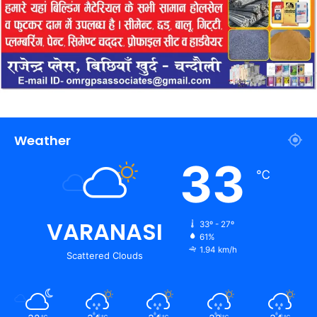
Weather
33
℃
VARANASI
33º - 27º
61%
1.94 km/h
Scattered Clouds
℃
℃
℃
℃
℃