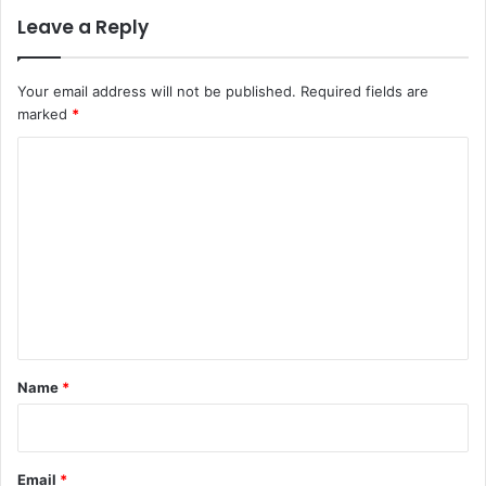
Leave a Reply
Your email address will not be published.
Required fields are
marked
*
C
o
m
m
e
n
t
*
Name
*
Email
*