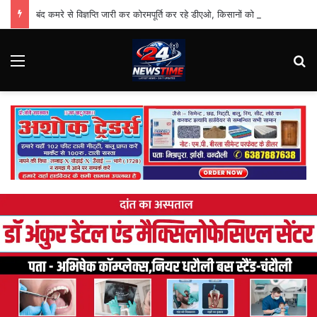
बंद कमरे से विज्ञप्ति जारी कर कोरमपूर्ति कर रहे डीएओ, किसानों को लूट रहे निजी दुकानदार
Menu
Se