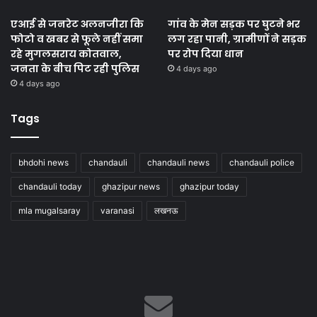
एआई से जनरेट अलनजीरा कि
गांव के मेन सड़क पर घुटने भर
फोटो व खबर से फूले नहीं समा
लग रहा पानी, ग्रामीणों ने सड़क
रहे मुगलसराय कोतवाल,
पर रोप दिया धान
जनता के बीच पिट रही पुलिस
4 days ago
4 days ago
Tags
bhdohi news
chandauli
chandauli news
chandauli police
chandauli today
ghazipur news
ghazipur today
mla mugalsaray
varanasi
लखनऊ