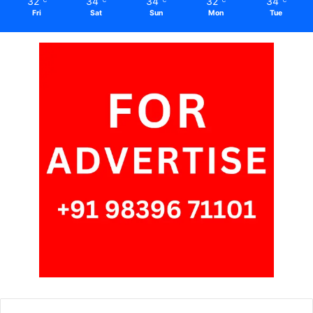
32
34
34
32
34
Fri
Sat
Sun
Mon
Tue