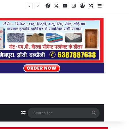
Facebook
X
YouTube
Instagram
Log In
Random Article
Sidebar
Random Article
Search
for