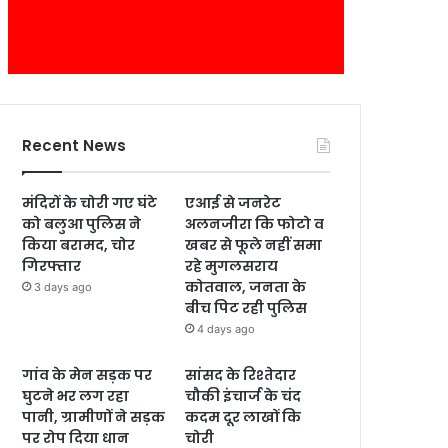
Recent News
मंदिरों के चोरी गए घंटे
एआई से जनरेट
को बलुआ पुलिस ने
अलनजीरा कि फोटो व
किया बरामद, चोर
खबर से फूले नहीं समा
गिरफ्तार
रहे मुगलसराय
कोतवाल, जनता के
3 days ago
बीच पिट रही पुलिस
4 days ago
गांव के मेन सड़क पर
सांसद के रिश्तेदार
घुटने भर लग रहा
चौकी इंचार्ज के चंद
पानी, ग्रामीणों ने सड़क
कदम दूर लाखों कि
पर रोप दिया धान
चोरी