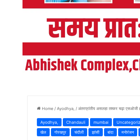
Home
/
Ayodhya,
/
अंतरप्रांतीय असलहा तश्कर चढ़ा एसओजी हत
Ayodhya,
Chandauli
mumbai
Uncategori
खेल
गोरखपुर
चंदौली
झांसी
बांदा
मनोरंजन