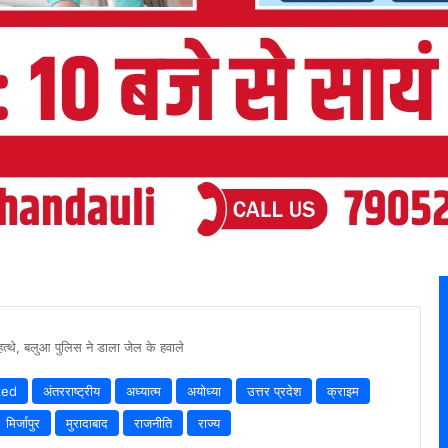
्थे, बलुआ पुलिस ने डाला जेल के हवाले
zed
अंतरराष्ट्रीय
अध्यात्म
अयोध्या
उत्तर प्रदेश
क्राइम
मिर्जापुर
मुरादाबाद
राजनीति
राज्य