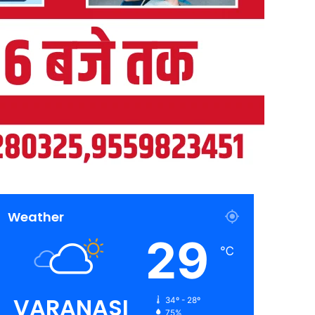
Weather
29
℃
VARANASI
34º - 28º
75%