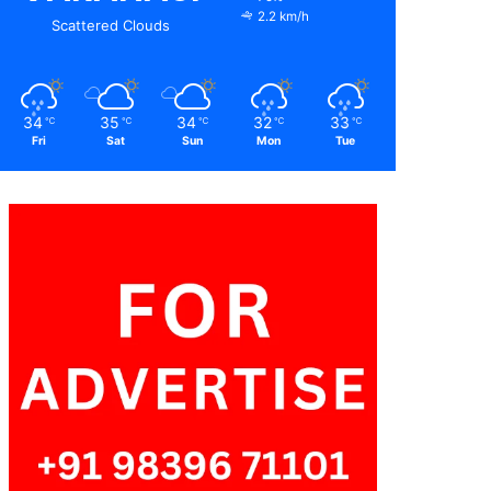
2.2 km/h
Scattered Clouds
34
35
34
32
33
℃
℃
℃
℃
℃
Fri
Sat
Sun
Mon
Tue