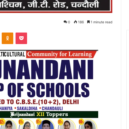
0
186
1 minute read
VKontakte
Odnoklassniki
Pocket