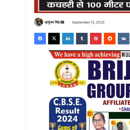
Send
मृत्युंजय सिंह
September 15, 2025
an
Facebook
X
LinkedIn
Tumblr
Pinterest
Reddit
email