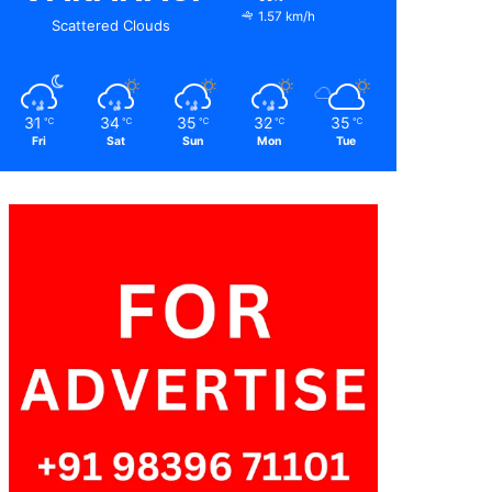
1.57 km/h
Scattered Clouds
31
34
35
32
35
℃
℃
℃
℃
℃
Fri
Sat
Sun
Mon
Tue