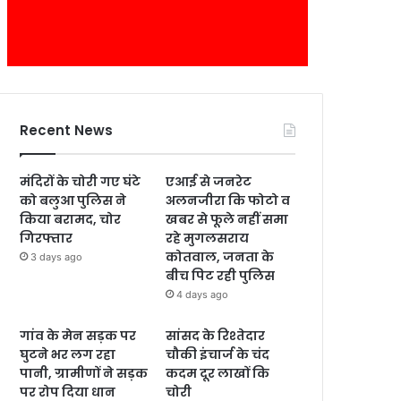
Recent News
मंदिरों के चोरी गए घंटे
एआई से जनरेट
को बलुआ पुलिस ने
अलनजीरा कि फोटो व
किया बरामद, चोर
खबर से फूले नहीं समा
गिरफ्तार
रहे मुगलसराय
कोतवाल, जनता के
3 days ago
बीच पिट रही पुलिस
4 days ago
गांव के मेन सड़क पर
सांसद के रिश्तेदार
घुटने भर लग रहा
चौकी इंचार्ज के चंद
पानी, ग्रामीणों ने सड़क
कदम दूर लाखों कि
पर रोप दिया धान
चोरी