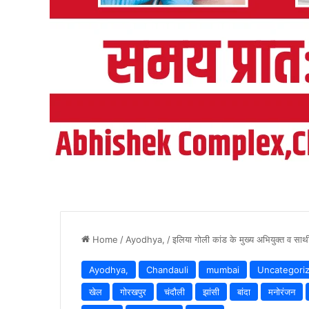
Home
/
Ayodhya,
/
इलिया गोली कांड के मुख्य अभियुक्त व साथ
Ayodhya,
Chandauli
mumbai
Uncategori
खेल
गोरखपुर
चंदौली
झांसी
बांदा
मनोरंजन