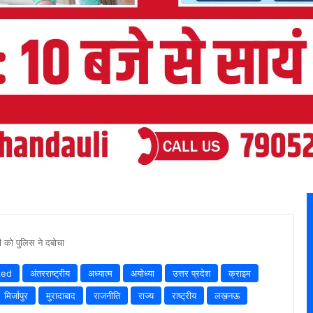
ी को पुलिस ने दबोचा
zed
अंतरराष्ट्रीय
अध्यात्म
अयोध्या
उत्तर प्रदेश
क्राइम
मिर्जापुर
मुरादाबाद
राजनीति
राज्य
राष्ट्रीय
लख़नऊ