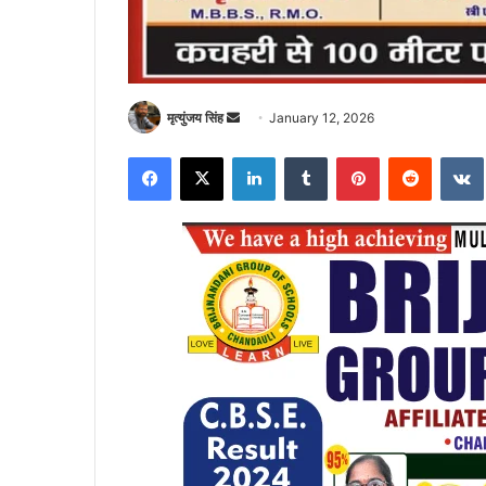
Send
मृत्युंजय सिंह
January 12, 2026
an
Facebook
X
LinkedIn
Tumblr
Pinterest
Reddit
email