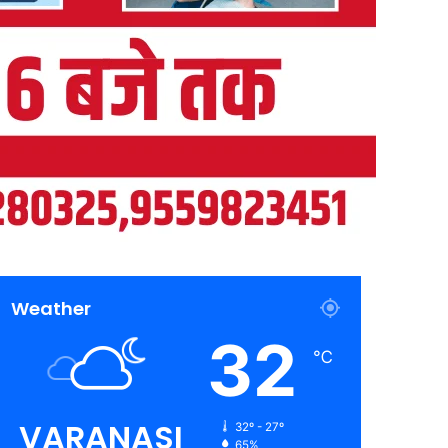
Weather
32
℃
VARANASI
32º - 27º
65%