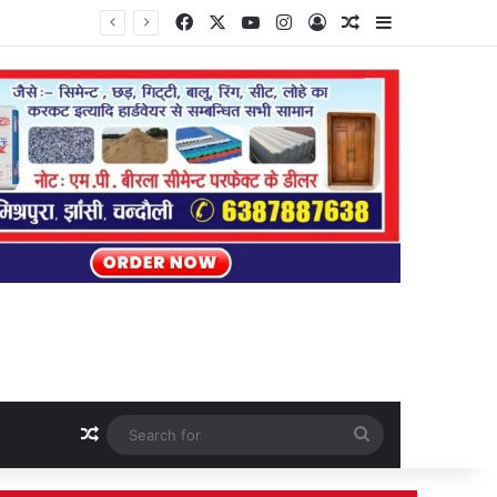
Facebook
X
YouTube
Instagram
Log In
Random Article
Sidebar
Random Article
Search
for