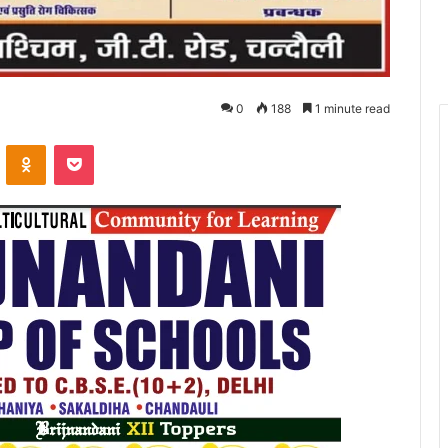
0
188
1 minute read
VKontakte
Odnoklassniki
Pocket