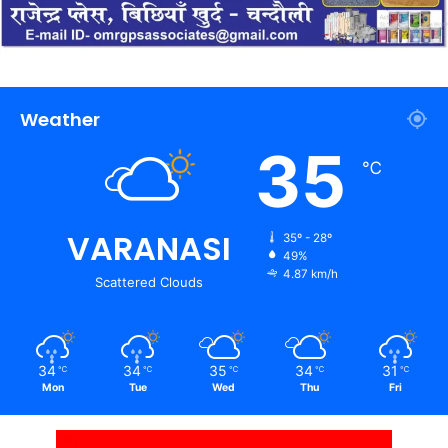
Weather
35
℃
VARANASI
35º - 28º
49%
4.87 km/h
Scattered Clouds
34
34
35
34
31
℃
℃
℃
℃
℃
Mon
Tue
Wed
Thu
Fri