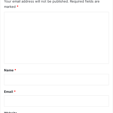
Your email address will not be published.
Required fields are
marked
*
C
o
m
m
e
n
t
*
Name
*
Email
*
Website