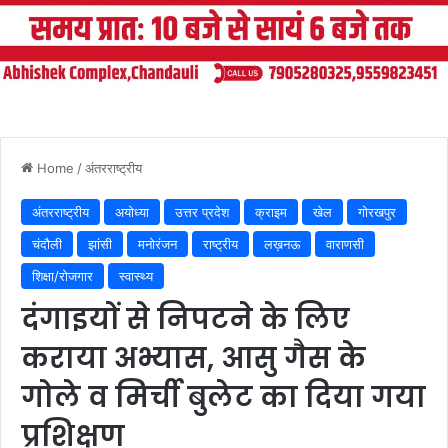
Home
/
अंतरराष्ट्रीय
अंतरराष्ट्रीय
अयोध्या
उत्तर प्रदेश
क्राइम
खेल
गोरखपुर
चंदौली
झांसी
मनोरंजन
राष्ट्रीय
लख़नऊ
वाराणसी
शिक्षा/रोजगार
स्वास्थ्य
दंगाइयों से निपटने के लिए
कराया अभ्यास, आसु गैस के
गोले व मिर्ची बुलेट का दिया गया
प्रशिक्षण