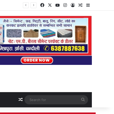
Facebook
X
YouTube
Instagram
Log In
Random Article
Sidebar
Random Article
Search
for