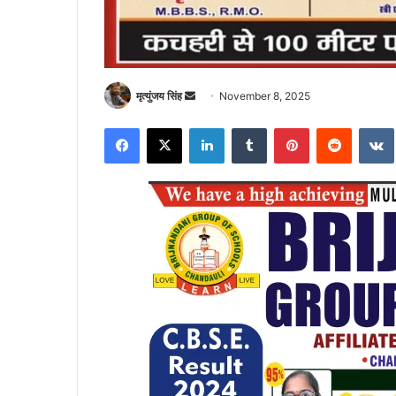
Send
मृत्युंजय सिंह
November 8, 2025
an
Facebook
X
LinkedIn
Tumblr
Pinterest
Reddit
email