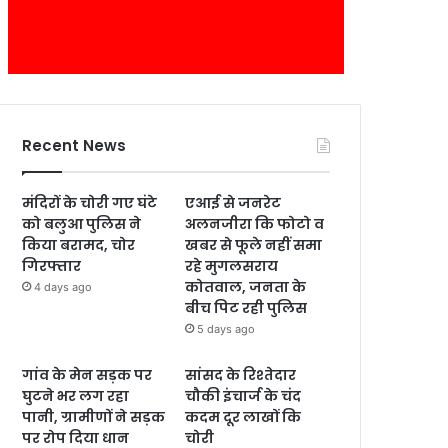
Recent News
मंदिरों के चोरी गए घंटे
एआई से जनरेट
को बलुआ पुलिस ने
अलनजीरा कि फोटो व
किया बरामद, चोर
खबर से फूले नहीं समा
गिरफ्तार
रहे मुगलसराय
कोतवाल, जनता के
4 days ago
बीच पिट रही पुलिस
5 days ago
गांव के मेन सड़क पर
सांसद के रिश्तेदार
घुटने भर लग रहा
चौकी इंचार्ज के चंद
पानी, ग्रामीणों ने सड़क
कदम दूर लाखों कि
पर रोप दिया धान
चोरी