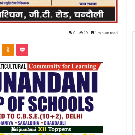
0
19
1 minute read
VKontakte
Odnoklassniki
Pocket