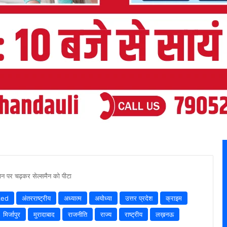
ान पर चढ़कर सेल्समैन को पीटा
zed
अंतरराष्ट्रीय
अध्यात्म
अयोध्या
उत्तर प्रदेश
क्राइम
मिर्जापुर
मुरादाबाद
राजनीति
राज्य
राष्ट्रीय
लख़नऊ