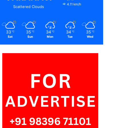
4.11 km/h
Scattered Clouds
33
35
34
34
35
℃
℃
℃
℃
℃
Sat
Sun
Mon
Tue
Wed