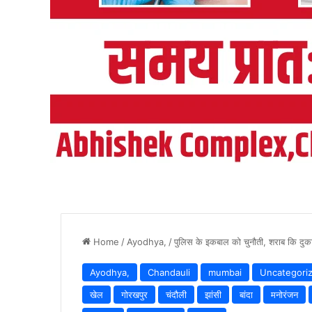
Home
/
Ayodhya,
/
पुलिस के इकबाल को चुनौती, शराब कि दुक
Ayodhya,
Chandauli
mumbai
Uncategori
खेल
गोरखपुर
चंदौली
झांसी
बांदा
मनोरंजन