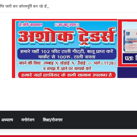
्ञप्ति जारी कर कोरमपूर्ति कर रहे डीएओ, किसानों को लूट रहे निजी दुकानदार
अध्यात्म
मनोरंजन
शिक्षा/रोजगार