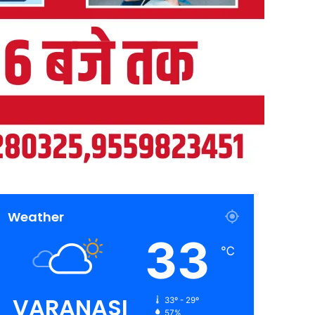
Weather
33
℃
VARANASI
33º - 29º
57%