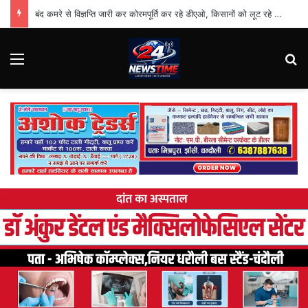
बंद कमरे से विज्ञप्ति जारी कर कोरमपूर्ति कर रहे डीएओ, किसानों को लूट रहे निजी दुकानदार
Menu
Se