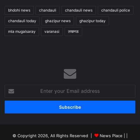
bhdohi news
chandauli
chandauli news
chandauli police
chandauli today
ghazipur news
ghazipur today
mla mugalsaray
varanasi
लखनऊ
Enter
your
Email
address
© Copyright 2026, All Rights Reserved |
News Place |
|