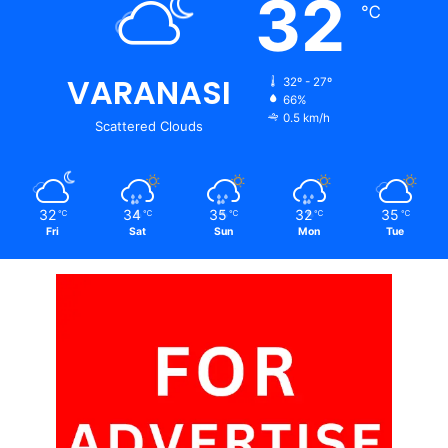
32
℃
VARANASI
32º - 27º
66%
0.5 km/h
Scattered Clouds
32
34
35
32
35
℃
℃
℃
℃
℃
Fri
Sat
Sun
Mon
Tue