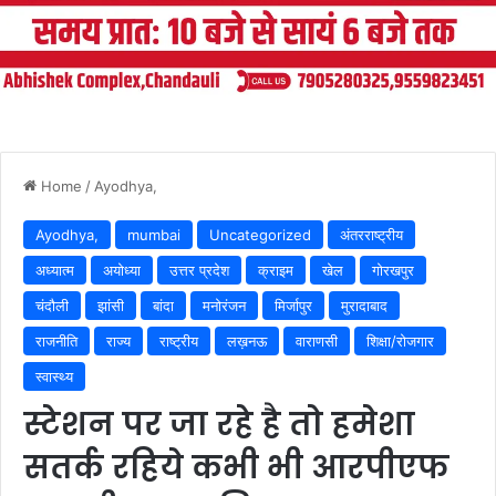
Home
/
Ayodhya,
Ayodhya,
mumbai
Uncategorized
अंतरराष्ट्रीय
अध्यात्म
अयोध्या
उत्तर प्रदेश
क्राइम
खेल
गोरखपुर
चंदौली
झांसी
बांदा
मनोरंजन
मिर्जापुर
मुरादाबाद
राजनीति
राज्य
राष्ट्रीय
लख़नऊ
वाराणसी
शिक्षा/रोजगार
स्वास्थ्य
स्टेशन पर जा रहे है तो हमेशा
सतर्क रहिये कभी भी आरपीएफ