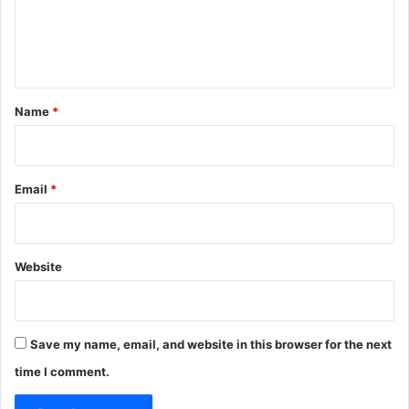
e
n
t
*
Name
*
Email
*
Website
Save my name, email, and website in this browser for the next
time I comment.