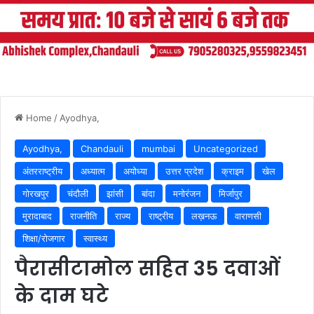
Home
/
Ayodhya,
Ayodhya,
Chandauli
mumbai
Uncategorized
अंतरराष्ट्रीय
अध्यात्म
अयोध्या
उत्तर प्रदेश
क्राइम
खेल
गोरखपुर
चंदौली
झांसी
बांदा
मनोरंजन
मिर्जापुर
मुरादाबाद
राजनीति
राज्य
राष्ट्रीय
लख़नऊ
वाराणसी
शिक्षा/रोजगार
स्वास्थ्य
पैरासीटामोल सहित 35 दवाओं
के दाम घटे