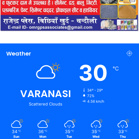
Weather
30
℃
VARANASI
34º - 29º
72%
4.56 km/h
Scattered Clouds
34
36
35
35
33
℃
℃
℃
℃
℃
Sun
Mon
Tue
Wed
Thu