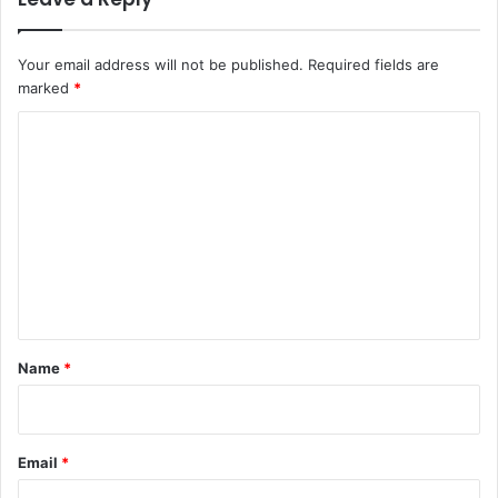
Your email address will not be published.
Required fields are
marked
*
C
o
m
m
e
n
t
*
Name
*
Email
*