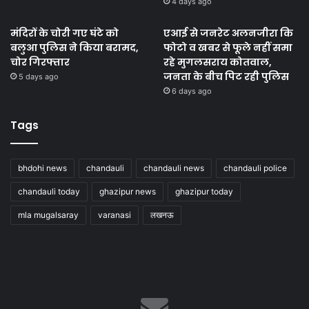
4 days ago
मंदिरों के चोरी गए घंटे को
एआई से जनरेट अलनजीरा कि
बलुआ पुलिस ने किया बरामद,
फोटो व खबर से फूले नहीं समा
चोर गिरफ्तार
रहे मुगलसराय कोतवाल,
जनता के बीच पिट रही पुलिस
5 days ago
6 days ago
Tags
bhdohi news
chandauli
chandauli news
chandauli police
chandauli today
ghazipur news
ghazipur today
mla mugalsaray
varanasi
लखनऊ