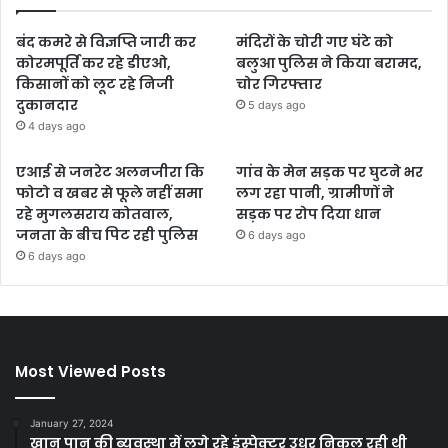
बंद कमरे से विज्ञप्ति जारी कर
मंदिरों के चोरी गए घंटे को
कोरमपूर्ति कर रहे डीएओ,
बलुआ पुलिस ने किया बरामद,
किसानों को लूट रहे निजी
चोर गिरफ्तार
दुकानदार
5 days ago
4 days ago
एआई से जनरेट अलनजीरा कि
गांव के मेन सड़क पर घुटने भर
फोटो व खबर से फूले नहीं समा
लग रहा पानी, ग्रामीणों ने
रहे मुगलसराय कोतवाल,
सड़क पर रोप दिया धान
जनता के बीच पिट रही पुलिस
6 days ago
6 days ago
Most Viewed Posts
January 27, 2024
खान पान की ब्यवस्था में लगे रहे इंस्पेक्टर उधर निकल रही थी