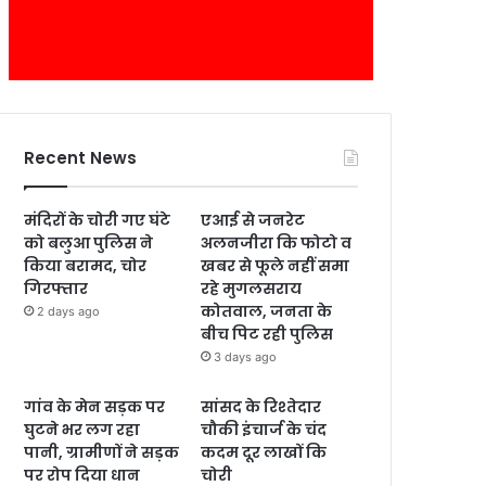
Recent News
मंदिरों के चोरी गए घंटे
एआई से जनरेट
को बलुआ पुलिस ने
अलनजीरा कि फोटो व
किया बरामद, चोर
खबर से फूले नहीं समा
गिरफ्तार
रहे मुगलसराय
कोतवाल, जनता के
2 days ago
बीच पिट रही पुलिस
3 days ago
गांव के मेन सड़क पर
सांसद के रिश्तेदार
घुटने भर लग रहा
चौकी इंचार्ज के चंद
पानी, ग्रामीणों ने सड़क
कदम दूर लाखों कि
पर रोप दिया धान
चोरी