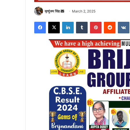
Send
मृत्युंजय सिंह
March 2, 2025
an
Facebook
X
LinkedIn
Tumblr
Pinterest
Reddit
email