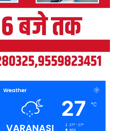
Weather
27
℃
VARANASI
27º - 27º
86%