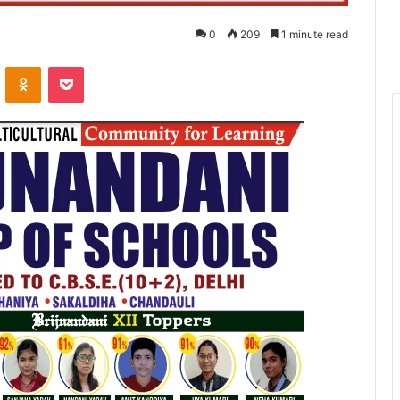
0
209
1 minute read
VKontakte
Odnoklassniki
Pocket