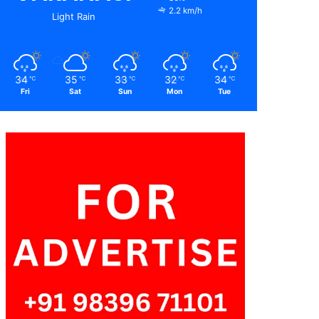
2.2 km/h
Light Rain
34
35
33
32
34
℃
℃
℃
℃
℃
Fri
Sat
Sun
Mon
Tue