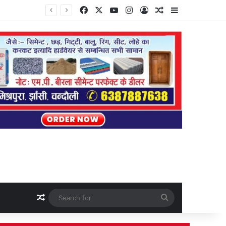
Facebook
X
YouTube
Instagram
Log In
Random Article
Sidebar
Random Article
Search
for