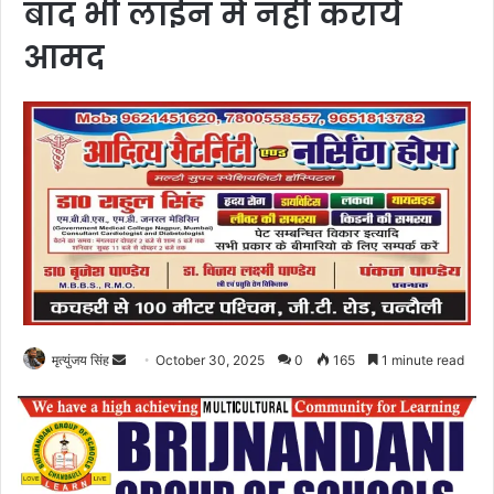
बाद भी लाईन में नही कराये
आमद
Send
मृत्युंजय सिंह
October 30, 2025
0
165
1 minute read
an
email