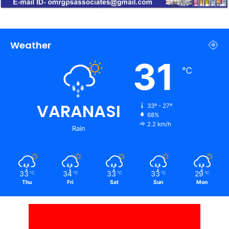
Weather
31
℃
VARANASI
33º - 27º
68%
2.2 km/h
Rain
33
34
33
33
29
℃
℃
℃
℃
℃
Thu
Fri
Sat
Sun
Mon