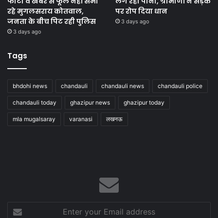
फोटो व खबर से फूले नहीं समा
लग रहा पानी, ग्रामीणों ने सड़क
रहे मुगलसराय कोतवाल,
पर रोप दिया धान
जनता के बीच पिट रही पुलिस
3 days ago
3 days ago
Tags
bhdohi news
chandauli
chandauli news
chandauli police
chandauli today
ghazipur news
ghazipur today
mla mugalsaray
varanasi
लखनऊ
Enter
your