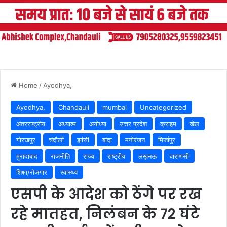
Home
/
Ayodhya,
Ayodhya,
Chandauli
mumbai
Uncategorized
अंतरराष्ट्रीय
अध्यात्म
अयोध्या
उत्तर प्रदेश
क्राइम
खेल
गोरखपुर
चंदौली
झांसी
बांदा
मनोरंजन
मिर्जापुर
मुरादाबाद
राजनीति
राज्य
राष्ट्रीय
लख़नऊ
वाराणसी
शिक्षा/रोजगार
स्वास्थ्य
एसपी के आदेश को ठेंगे पर रख
रहे मातहत, निलंबन के 72 घंटे