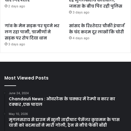
चोर गिरफ्तार
रहे मुगलसराय कोतवाल,
जनता के बीच पिट रही पुलिस
2 days ago
3 days ago
गांव के मेन सड़क पर घुटने भर
सांसद के रिश्तेदार चौकी इंचार्ज
लग रहा पानी, ग्रामीणों ने
के चंद कदम दूर लाखों कि चोरी
सड़क पर रोप दिया धान
4 days ago
3 days ago
Most Viewed Posts
June 24, 2024
Chandauli News : ओवरटेक के चक्कर में टेम्पो व कार का
टक्कर ,एक घायल
May 10, 2026
मुगलसराय से डाउन में खुली ताड़ीघाट पेसेंजर कुछमन के पास
यात्री को बदमाशों ने मारी गोली, ट्रेन से नीचे फेंकी बॉडी