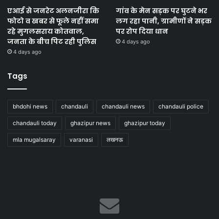
एआई से जनरेट अलनजीरा कि
गांव के मेन सड़क पर घुटने भर
फोटो व खबर से फूले नहीं समा
लग रहा पानी, ग्रामीणों ने सड़क
रहे मुगलसराय कोतवाल,
पर रोप दिया धान
जनता के बीच पिट रही पुलिस
4 days ago
4 days ago
Tags
bhdohi news
chandauli
chandauli news
chandauli police
chandauli today
ghazipur news
ghazipur today
mla mugalsaray
varanasi
लखनऊ