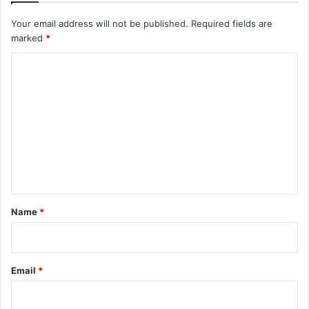
Your email address will not be published.
Required fields are
marked
*
C
o
m
m
e
n
t
*
Name
*
Email
*