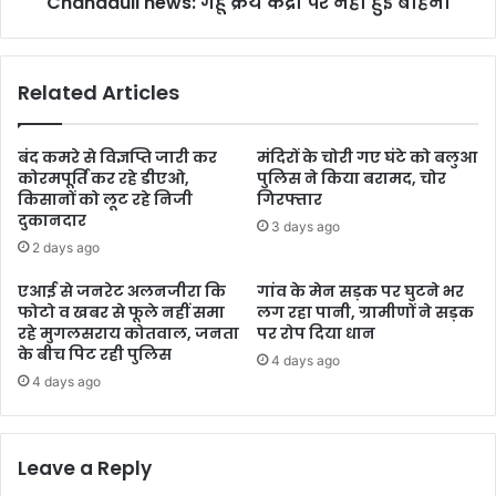
Chandauli news: गेहूं क्रय केंद्रो पर नही हुई बोहनी
Related Articles
बंद कमरे से विज्ञप्ति जारी कर
मंदिरों के चोरी गए घंटे को बलुआ
कोरमपूर्ति कर रहे डीएओ,
पुलिस ने किया बरामद, चोर
किसानों को लूट रहे निजी
गिरफ्तार
दुकानदार
3 days ago
2 days ago
एआई से जनरेट अलनजीरा कि
गांव के मेन सड़क पर घुटने भर
फोटो व खबर से फूले नहीं समा
लग रहा पानी, ग्रामीणों ने सड़क
रहे मुगलसराय कोतवाल, जनता
पर रोप दिया धान
के बीच पिट रही पुलिस
4 days ago
4 days ago
Leave a Reply