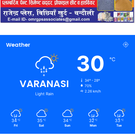
Weather
30
℃
VARANASI
34º - 28º
70%
2.26 km/h
Light Rain
34
35
34
32
33
℃
℃
℃
℃
℃
Fri
Sat
Sun
Mon
Tue