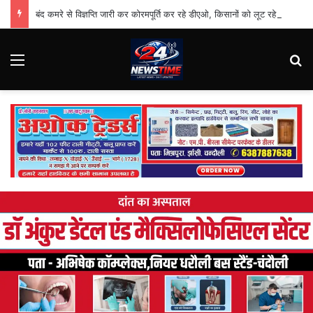
बंद कमरे से विज्ञप्ति जारी कर कोरमपूर्ति कर रहे डीएओ, किसानों को लूट रहे निजी दुकानदार
Menu
Se