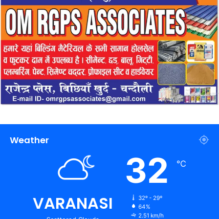
Weather
32
℃
VARANASI
32º - 29º
64%
2.51 km/h