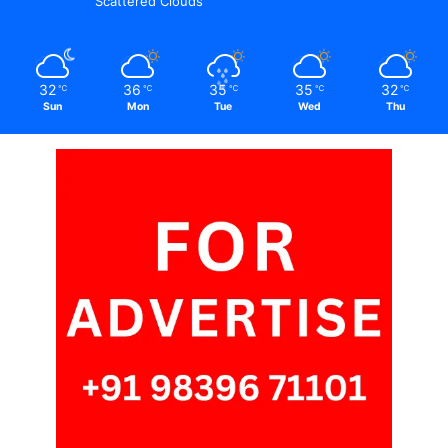
Scattered Clouds
32
36
35
35
32
℃
℃
℃
℃
℃
Sun
Mon
Tue
Wed
Thu