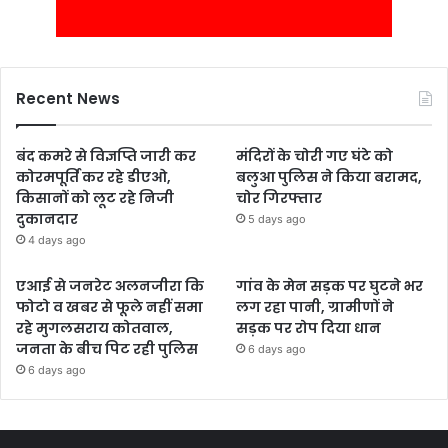
Recent News
बंद कमरे से विज्ञप्ति जारी कर
मंदिरों के चोरी गए घंटे को
कोरमपूर्ति कर रहे डीएओ,
बलुआ पुलिस ने किया बरामद,
किसानों को लूट रहे निजी
चोर गिरफ्तार
दुकानदार
5 days ago
4 days ago
एआई से जनरेट अलनजीरा कि
गांव के मेन सड़क पर घुटने भर
फोटो व खबर से फूले नहीं समा
लग रहा पानी, ग्रामीणों ने
रहे मुगलसराय कोतवाल,
सड़क पर रोप दिया धान
जनता के बीच पिट रही पुलिस
6 days ago
6 days ago