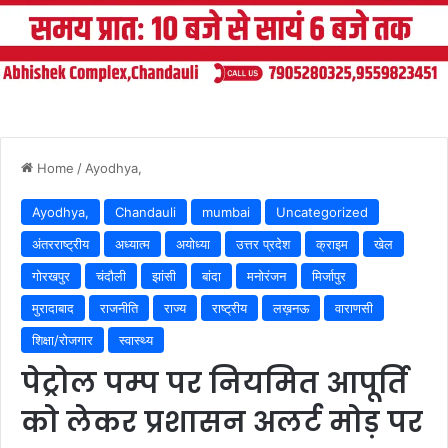
Home
/
Ayodhya,
Ayodhya,
Chandauli
mumbai
Uncategorized
अंतरराष्ट्रीय
अध्यात्म
अयोध्या
उत्तर प्रदेश
क्राइम
खेल
गोरखपुर
चंदौली
झांसी
बांदा
मनोरंजन
मिर्जापुर
मुरादाबाद
राजनीति
राज्य
राष्ट्रीय
लख़नऊ
वाराणसी
शिक्षा/रोजगार
स्वास्थ्य
पेट्रोल पम्प पर नियमित आपूर्ति
को लेकर प्रशासन अलर्ट मोड़ पर