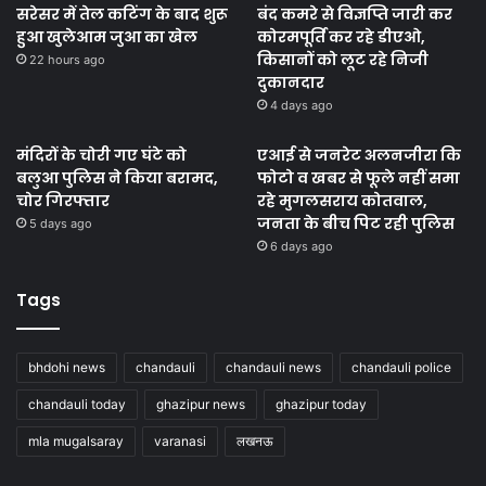
सरेसर में तेल कटिंग के बाद शुरू
बंद कमरे से विज्ञप्ति जारी कर
हुआ खुलेआम जुआ का खेल
कोरमपूर्ति कर रहे डीएओ,
किसानों को लूट रहे निजी
22 hours ago
दुकानदार
4 days ago
मंदिरों के चोरी गए घंटे को
एआई से जनरेट अलनजीरा कि
बलुआ पुलिस ने किया बरामद,
फोटो व खबर से फूले नहीं समा
चोर गिरफ्तार
रहे मुगलसराय कोतवाल,
जनता के बीच पिट रही पुलिस
5 days ago
6 days ago
Tags
bhdohi news
chandauli
chandauli news
chandauli police
chandauli today
ghazipur news
ghazipur today
mla mugalsaray
varanasi
लखनऊ