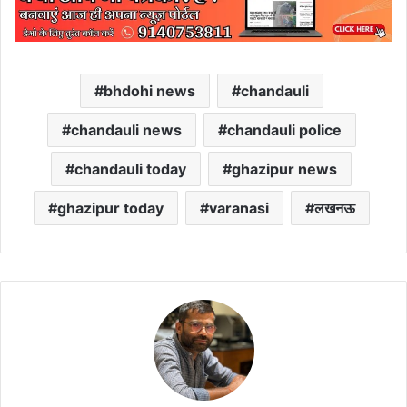
bhdohi news
chandauli
chandauli news
chandauli police
chandauli today
ghazipur news
ghazipur today
varanasi
लखनऊ