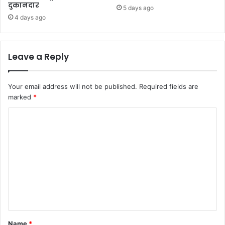
दुकानदार
5 days ago
4 days ago
Leave a Reply
Your email address will not be published.
Required fields are
marked
*
C
o
m
m
e
n
t
*
Name
*