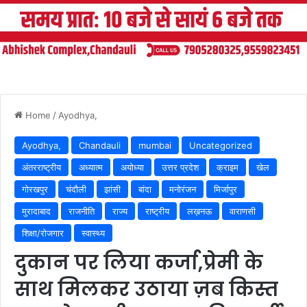
Home
/
Ayodhya,
Ayodhya,
Chandauli
mumbai
Uncategorized
अंतरराष्ट्रीय
अध्यात्म
अयोध्या
उत्तर प्रदेश
क्राइम
खेल
गोरखपुर
चंदौली
झांसी
बांदा
मनोरंजन
मिर्जापुर
मुरादाबाद
राजनीति
राज्य
राष्ट्रीय
लख़नऊ
वाराणसी
शिक्षा/रोजगार
स्वास्थ्य
दुकान पर लिया कर्जा,प्रेमी के
साथ मिलकर उठाया ज़ब किस्त