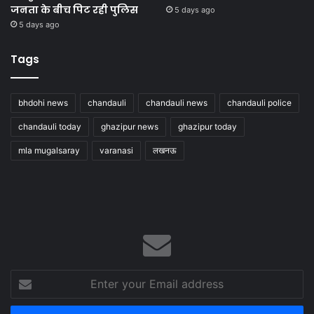
जनता के बीच पिट रही पुलिस
5 days ago
5 days ago
Tags
bhdohi news
chandauli
chandauli news
chandauli police
chandauli today
ghazipur news
ghazipur today
mla mugalsaray
varanasi
लखनऊ
Enter
your
Email