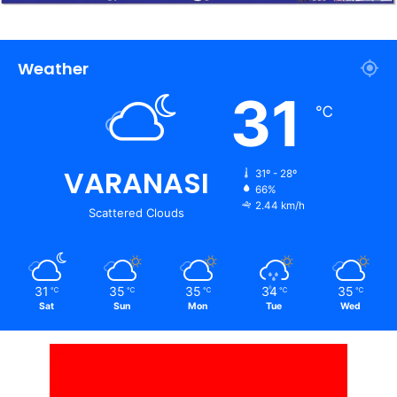
Weather
31
℃
VARANASI
31º - 28º
66%
2.44 km/h
Scattered Clouds
31
35
35
34
35
℃
℃
℃
℃
℃
Sat
Sun
Mon
Tue
Wed