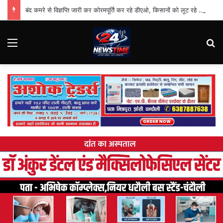
बंद कमरे से विज्ञप्ति जारी कर कोरमपूर्ति कर रहे डीएओ, किसानों को लूट रहे निजी दुकानदार
Menu
Se