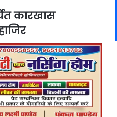
्चित कारखास
हाजिर