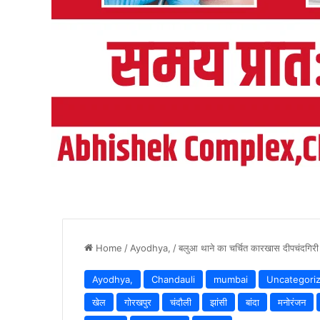
Home
/
Ayodhya,
/
बलुआ थाने का चर्चित कारखास दीपचंदगिरी
Ayodhya,
Chandauli
mumbai
Uncategori
खेल
गोरखपुर
चंदौली
झांसी
बांदा
मनोरंजन