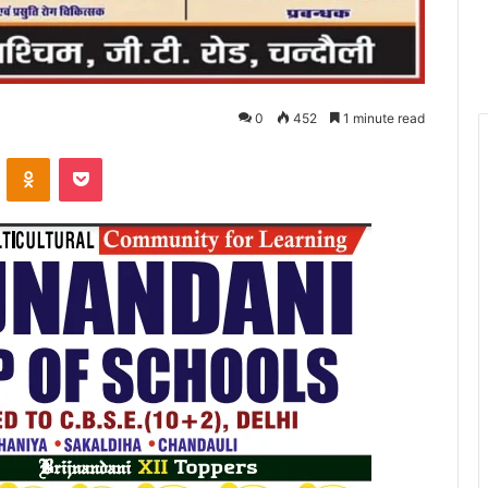
0
452
1 minute read
VKontakte
Odnoklassniki
Pocket