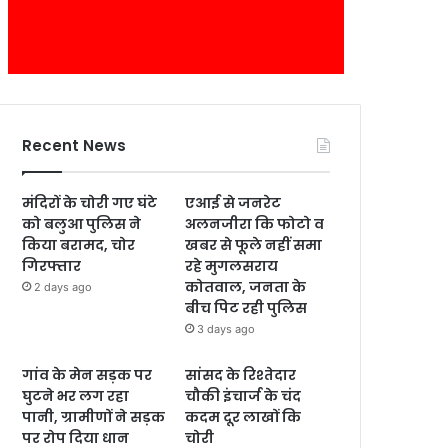
Recent News
मंदिरों के चोरी गए घंटे
एआई से जनरेट
को बलुआ पुलिस ने
अलनजीरा कि फोटो व
किया बरामद, चोर
खबर से फूले नहीं समा
गिरफ्तार
रहे मुगलसराय
कोतवाल, जनता के
2 days ago
बीच पिट रही पुलिस
3 days ago
गांव के मेन सड़क पर
सांसद के रिश्तेदार
घुटने भर लग रहा
चौकी इंचार्ज के चंद
पानी, ग्रामीणों ने सड़क
कदम दूर लाखों कि
पर रोप दिया धान
चोरी