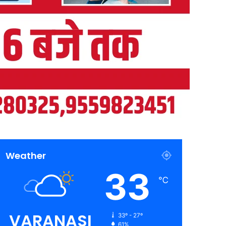
Weather
33
℃
VARANASI
33º - 27º
61%