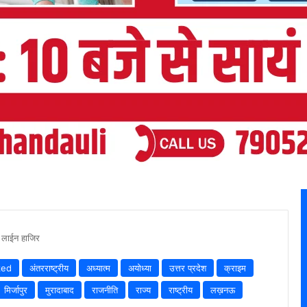
 लाईन हाजिर
zed
अंतरराष्ट्रीय
अध्यात्म
अयोध्या
उत्तर प्रदेश
क्राइम
मिर्जापुर
मुरादाबाद
राजनीति
राज्य
राष्ट्रीय
लख़नऊ