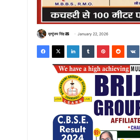
Send
मृत्युंजय सिंह
January 22, 2026
an
Facebook
X
LinkedIn
Tumblr
Pinterest
Reddit
email