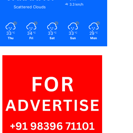
3.3 km/h
Scattered Clouds
33
34
33
33
29
℃
℃
℃
℃
℃
Thu
Fri
Sat
Sun
Mon