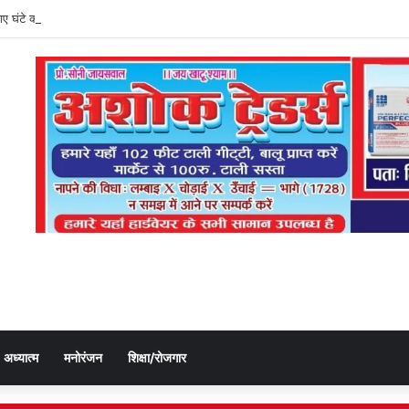
ी गए घंटे को बलुआ पुलिस ने किया बरामद, चोर गिरफ्तार
अध्यात्म
मनोरंजन
शिक्षा/रोजगार