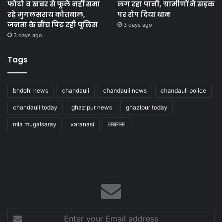
फोटो व खबर से फूले नहीं समा
लग रहा पानी, ग्रामीणों ने सड़क
रहे मुगलसराय कोतवाल,
पर रोप दिया धान
जनता के बीच पिट रही पुलिस
3 days ago
3 days ago
Tags
bhdohi news
chandauli
chandauli news
chandauli police
chandauli today
ghazipur news
ghazipur today
mla mugalsaray
varanasi
लखनऊ
Enter