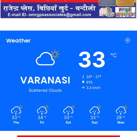
Weather
33
℃
VARANASI
33º - 27º
61%
3.3 km/h
Scattered Clouds
33
34
33
33
29
℃
℃
℃
℃
℃
Thu
Fri
Sat
Sun
Mon