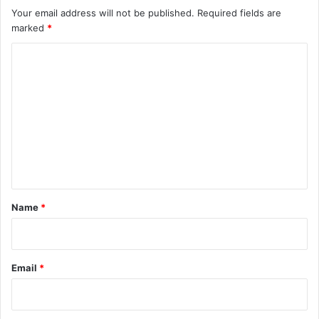
Your email address will not be published.
Required fields are
marked
*
C
o
m
m
e
n
t
*
Name
*
Email
*