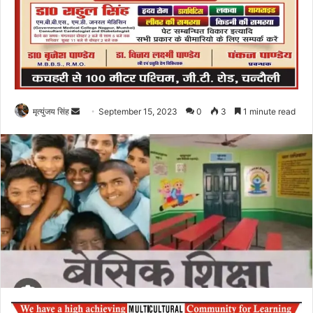
Send
मृत्युंजय सिंह
September 15, 2023
0
3
1 minute read
an
email