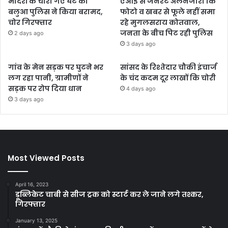
मंदिरों के चोरी गए घंटे को
एआई से जनरेट अलनजीरा कि
बलुआ पुलिस ने किया बरामद,
फोटो व खबर से फूले नहीं समा
चोर गिरफ्तार
रहे मुगलसराय कोतवाल,
जनता के बीच पिट रही पुलिस
2 days ago
3 days ago
गांव के मेन सड़क पर घुटने भर
सांसद के रिश्तेदार चौकी इंचार्ज
लग रहा पानी, ग्रामीणों ने
के चंद कदम दूर लाखों कि चोरी
सड़क पर रोप दिया धान
4 days ago
3 days ago
Most Viewed Posts
April 16, 2023
डूब्लिकेट चाबी से सीज ट्रक को स्टार्ट कर ले जाने लगे तश्कर,
गिरफ्तार
January 13, 2025