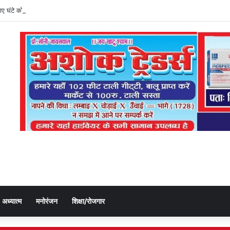
ी गए घंटे को बलुआ पुलिस ने किया बरामद, चोर गिरफ्तार
अध्यात्म
मनोरंजन
शिक्षा/रोजगार