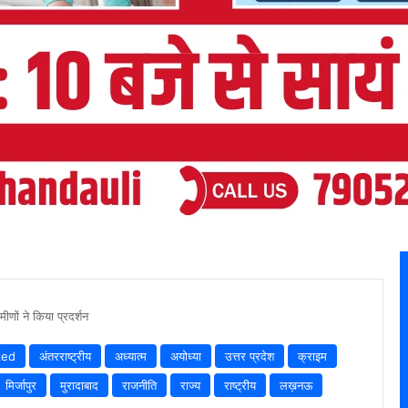
णों ने किया प्रदर्शन
zed
अंतरराष्ट्रीय
अध्यात्म
अयोध्या
उत्तर प्रदेश
क्राइम
मिर्जापुर
मुरादाबाद
राजनीति
राज्य
राष्ट्रीय
लख़नऊ