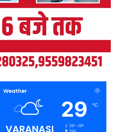
Weather
29
℃
VARANASI
29º - 28º
79%