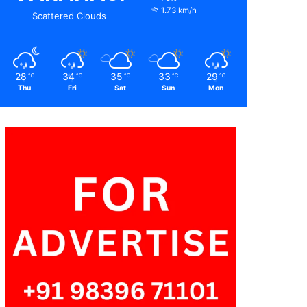
1.73 km/h
Scattered Clouds
28
34
35
33
29
℃
℃
℃
℃
℃
Thu
Fri
Sat
Sun
Mon