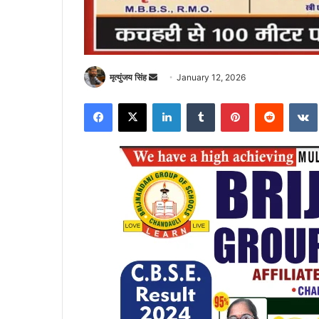
Send
मृत्युंजय सिंह
January 12, 2026
an
Facebook
X
LinkedIn
Tumblr
Pinterest
Reddit
email