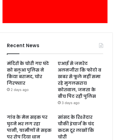
Recent News
मंदिरों के चोरी गए घंटे
एआई से जनरेट
को बलुआ पुलिस ने
अलनजीरा कि फोटो व
किया बरामद, चोर
खबर से फूले नहीं समा
गिरफ्तार
रहे मुगलसराय
कोतवाल, जनता के
2 days ago
बीच पिट रही पुलिस
3 days ago
गांव के मेन सड़क पर
सांसद के रिश्तेदार
घुटने भर लग रहा
चौकी इंचार्ज के चंद
पानी, ग्रामीणों ने सड़क
कदम दूर लाखों कि
पर रोप दिया धान
चोरी