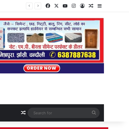
Facebook
X
YouTube
Instagram
Log In
Random Article
Sidebar
Random Article
Search
for