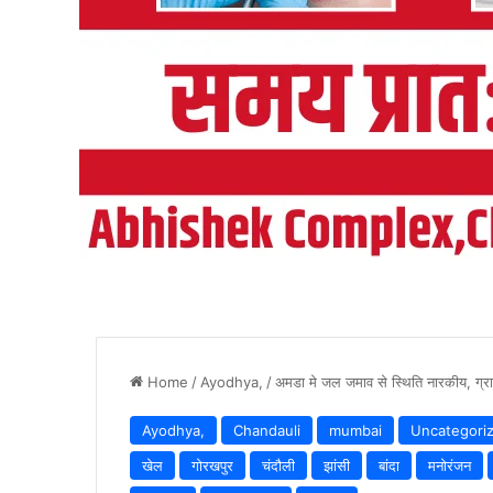
Home
/
Ayodhya,
/
अमडा मे जल जमाव से स्थिति नारकीय, ग्रामी
Ayodhya,
Chandauli
mumbai
Uncategori
खेल
गोरखपुर
चंदौली
झांसी
बांदा
मनोरंजन