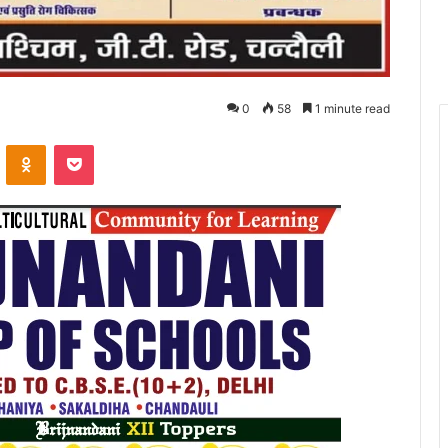
0
58
1 minute read
VKontakte
Odnoklassniki
Pocket