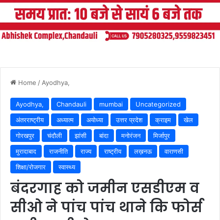
Home
/
Ayodhya,
Ayodhya,
Chandauli
mumbai
Uncategorized
अंतरराष्ट्रीय
अध्यात्म
अयोध्या
उत्तर प्रदेश
क्राइम
खेल
गोरखपुर
चंदौली
झांसी
बांदा
मनोरंजन
मिर्जापुर
मुरादाबाद
राजनीति
राज्य
राष्ट्रीय
लख़नऊ
वाराणसी
शिक्षा/रोजगार
स्वास्थ्य
बंदरगाह को जमीन एसडीएम व
सीओ ने पांच पांच थाने कि फोर्स