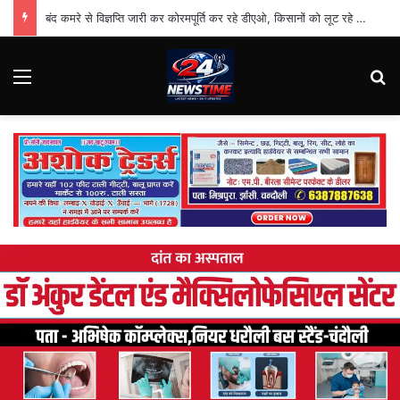
बंद कमरे से विज्ञप्ति जारी कर कोरमपूर्ति कर रहे डीएओ, किसानों को लूट रहे निजी दुकानदार
Menu
Se