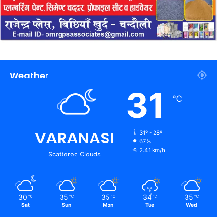
Weather
31
℃
VARANASI
31º - 28º
67%
2.41 km/h
Scattered Clouds
30
35
35
34
35
℃
℃
℃
℃
℃
Sat
Sun
Mon
Tue
Wed