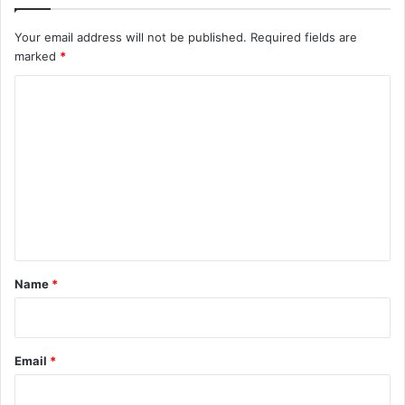
Your email address will not be published.
Required fields are
marked
*
C
o
m
m
e
n
t
*
Name
*
Email
*