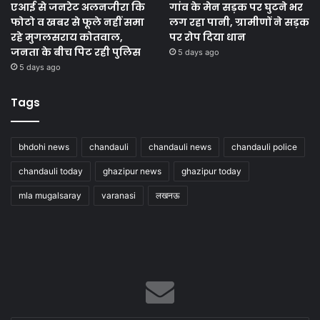
एआई से जनरेट अलनजीरा कि
गांव के मेन सड़क पर घुटने भर
फोटो व खबर से फूले नहीं समा
लग रहा पानी, ग्रामीणों ने सड़क
रहे मुगलसराय कोतवाल,
पर रोप दिया धान
जनता के बीच पिट रही पुलिस
5 days ago
5 days ago
Tags
bhdohi news
chandauli
chandauli news
chandauli police
chandauli today
ghazipur news
ghazipur today
mla mugalsaray
varanasi
लखनऊ