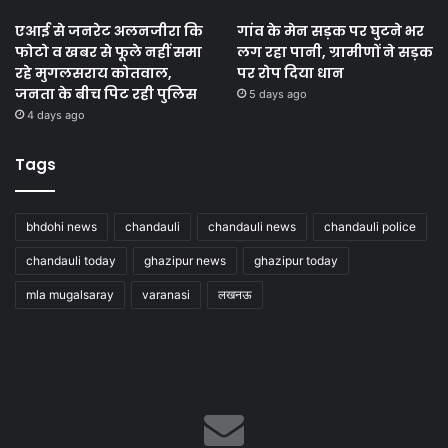
एआई से जनरेट अलनजीरा कि
गांव के मेन सड़क पर घुटने भर
फोटो व खबर से फूले नहीं समा
लग रहा पानी, ग्रामीणों ने सड़क
रहे मुगलसराय कोतवाल,
पर रोप दिया धान
जनता के बीच पिट रही पुलिस
5 days ago
4 days ago
Tags
bhdohi news
chandauli
chandauli news
chandauli police
chandauli today
ghazipur news
ghazipur today
mla mugalsaray
varanasi
लखनऊ