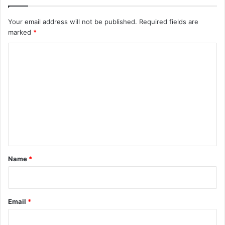
Your email address will not be published.
Required fields are
marked
*
C
o
m
m
e
n
t
*
Name
*
Email
*