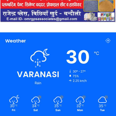
Weather
30
℃
VARANASI
30º - 27º
75%
2.25 km/h
Rain
30
34
35
32
35
℃
℃
℃
℃
℃
Fri
Sat
Sun
Mon
Tue