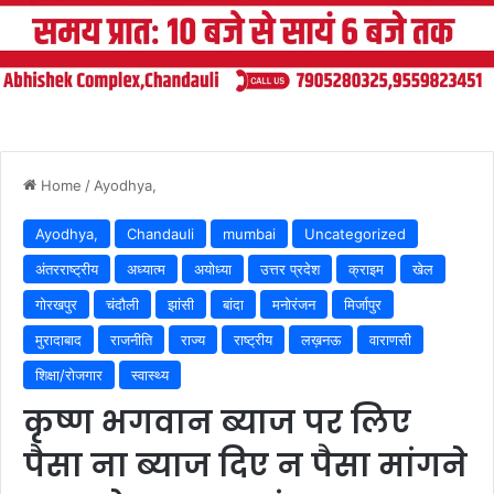
Home
/
Ayodhya,
Ayodhya,
Chandauli
mumbai
Uncategorized
अंतरराष्ट्रीय
अध्यात्म
अयोध्या
उत्तर प्रदेश
क्राइम
खेल
गोरखपुर
चंदौली
झांसी
बांदा
मनोरंजन
मिर्जापुर
मुरादाबाद
राजनीति
राज्य
राष्ट्रीय
लख़नऊ
वाराणसी
शिक्षा/रोजगार
स्वास्थ्य
कृष्ण भगवान ब्याज पर लिए
पैसा ना ब्याज दिए न पैसा मांगने