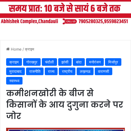
Home
/
क्राइम
क्राइम
गोरखपुर
चंदौली
झांसी
बांदा
मनोरंजन
मिर्जापुर
मुरादाबाद
राजनीति
राज्य
राष्ट्रीय
लख़नऊ
वाराणसी
स्वास्थ्य
कमीशनखोरी के बीज से
किसानों के आय दुगुना करने पर
जोर