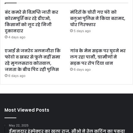
बंद कमरे से विज्ञप्ति जारी कर
मंदिरों के चोरी गए घंटे को
कोरमपूर्ति कर रहे डीएओ,
बलुआ पुलिस ने किया बरामद,
किसानों को लूट रहे निजी
चोर गिरफ्तार
दुकानदार
5 days ago
4 days ago
एआई से जनरेट अलनजीरा कि
गांव के मेन सड़क पर घुटने भर
फोटो व खबर से फूले नहीं समा
लग रहा पानी, ग्रामीणों ने
रहे मुगलसराय कोतवाल,
सड़क पर रोप दिया धान
जनता के बीच पिट रही पुलिस
6 days ago
6 days ago
Most Viewed Posts
May 22, 2025
ईमानदार इंस्पेक्टर का खुला राज, सीओ ने तेल कटिंग का पकड़ा