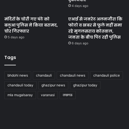
4 days ago
मंदिरों के चोरी गए घंटे को
एआई से जनरेट अलनजीरा कि
बलुआ पुलिस ने किया बरामद,
फोटो व खबर से फूले नहीं समा
चोर गिरफ्तार
रहे मुगलसराय कोतवाल,
जनता के बीच पिट रही पुलिस
5 days ago
6 days ago
Tags
bhdohi news
chandauli
chandauli news
chandauli police
chandauli today
ghazipur news
ghazipur today
mla mugalsaray
varanasi
लखनऊ