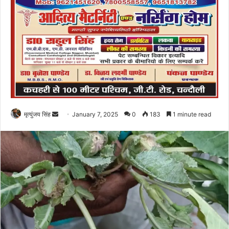
Send
मृत्युंजय सिंह
January 7, 2025
0
183
1 minute read
an
email