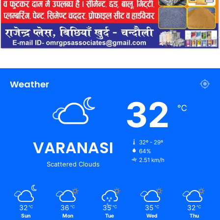
Weather
32
℃
VARANASI
32º - 29º
64%
2.51 km/h
Scattered Clouds
32
36
35
35
32
℃
℃
℃
℃
℃
Sun
Mon
Tue
Wed
Thu