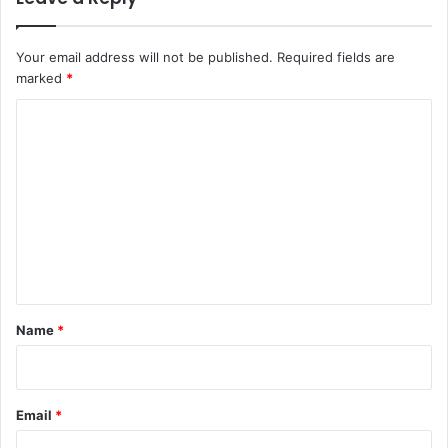
Your email address will not be published.
Required fields are
marked
*
C
o
m
m
e
n
t
*
Name
*
Email
*