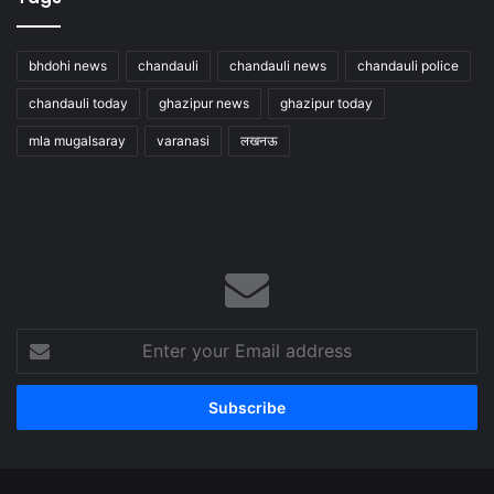
bhdohi news
chandauli
chandauli news
chandauli police
chandauli today
ghazipur news
ghazipur today
mla mugalsaray
varanasi
लखनऊ
Enter
your
Email
address