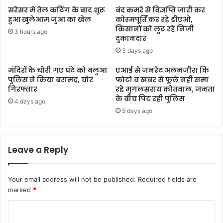
सरेसर में तेल कटिंग के बाद शुरू
बंद कमरे से विज्ञप्ति जारी कर
हुआ खुलेआम जुआ का खेल
कोरमपूर्ति कर रहे डीएओ,
किसानों को लूट रहे निजी
3 hours ago
दुकानदार
3 days ago
मंदिरों के चोरी गए घंटे को बलुआ
एआई से जनरेट अलनजीरा कि
पुलिस ने किया बरामद, चोर
फोटो व खबर से फूले नहीं समा
गिरफ्तार
रहे मुगलसराय कोतवाल, जनता
के बीच पिट रही पुलिस
4 days ago
5 days ago
Leave a Reply
Your email address will not be published.
Required fields are
marked
*
C
o