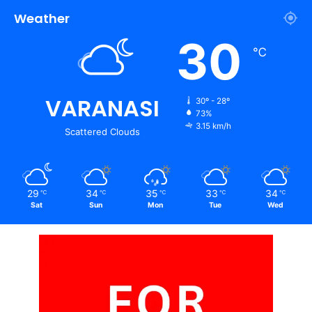
Weather
30
℃
VARANASI
30º - 28º
73%
3.15 km/h
Scattered Clouds
29
34
35
33
34
℃
℃
℃
℃
℃
Sat
Sun
Mon
Tue
Wed