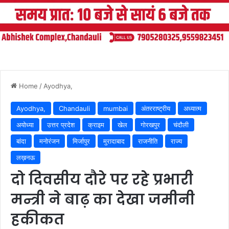
Home
/
Ayodhya,
Ayodhya,
Chandauli
mumbai
अंतरराष्ट्रीय
अध्यात्म
अयोध्या
उत्तर प्रदेश
क्राइम
खेल
गोरखपुर
चंदौली
बांदा
मनोरंजन
मिर्जापुर
मुरादाबाद
राजनीति
राज्य
लख़नऊ
दो दिवसीय दौरे पर रहे प्रभारी
मन्त्री ने बाढ़ का देखा जमीनी
हकीकत