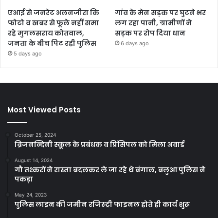
एआई से जनरेट अलनजीरा कि
गांव के मेन सड़क पर घुटने भर
फोटो व खबर से फूले नहीं समा
लग रहा पानी, ग्रामीणों ने
रहे मुगलसराय कोतवाल,
सड़क पर रोप दिया धान
जनता के बीच पिट रही पुलिस
6 days ago
5 days ago
Most Viewed Posts
October 25, 2024
ब्रिजनन्दिनी स्कूल के प्रबंधक व प्रिंसिपल को मिला अवार्ड
August 14, 2024
गौ तश्करों ने रास्ता बदलकर ले जा रहे थे बंगाल, बलुआ पुलिस ने
पकड़ा
May 24, 2023
पुलिस लाइन की जमीन रजिस्ट्री फाइनल होते ही कार्य शुरू