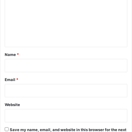
m
m
e
n
t
*
Name
*
Email
*
Website
Save my name, email, and website in this browser for the next