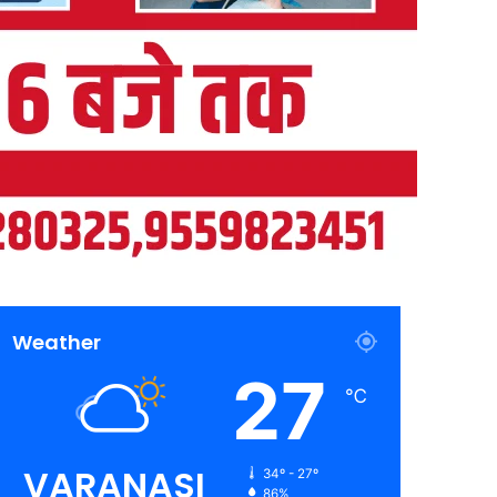
Weather
27
℃
VARANASI
34º - 27º
86%