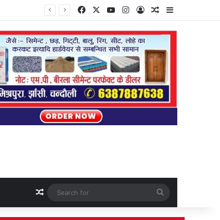
Facebook
X
YouTube
Instagram
Log In
Random Article
Sidebar
Random Article
Search
for