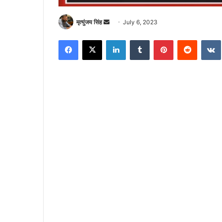
Send
मृत्युंजय सिंह
July 6, 2023
an
Facebook
X
LinkedIn
Tumblr
Pinterest
Reddit
email