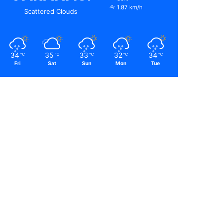
1.87 km/h
Scattered Clouds
34
35
33
32
34
℃
℃
℃
℃
℃
Fri
Sat
Sun
Mon
Tue