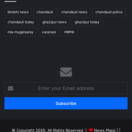
bhdohi news
chandauli
chandauli news
chandauli police
chandauli today
ghazipur news
ghazipur today
mla mugalsaray
varanasi
लखनऊ
Enter
your
Email
address
© Copyright 2026, All Rights Reserved |
News Place |
|