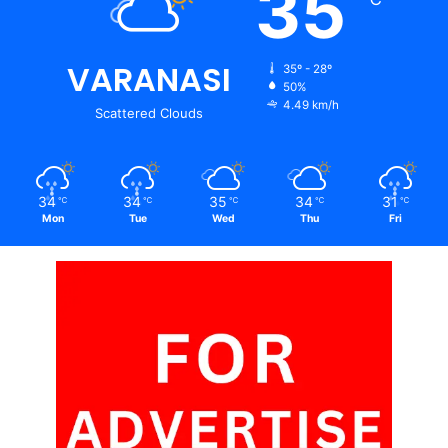
35
VARANASI
35º - 28º
50%
4.49 km/h
Scattered Clouds
34
34
35
34
31
℃
℃
℃
℃
℃
Mon
Tue
Wed
Thu
Fri