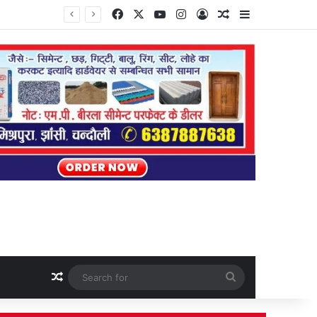
Facebook
X
YouTube
Instagram
Log In
Random Article
Sidebar
Random Article
Search
for