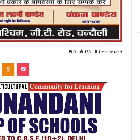
0
173
1 minute read
VKontakte
Odnoklassniki
Pocket