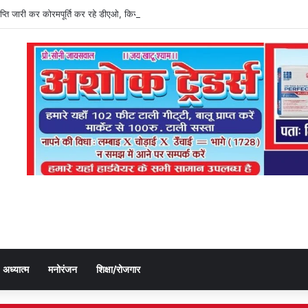
्ञप्ति जारी कर कोरमपूर्ति कर रहे डीएओ, किसानों को लूट रहे निजी दुकानदार
अध्यात्म
मनोरंजन
शिक्षा/रोजगार