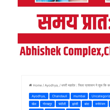
Home
/
Ayodhya,
/
धपरी महादेव : जिला प्रशासन ने शुरू कि का
Ayodhya,
Chandauli
mumbai
Uncategori
खेल
गोरखपुर
चंदौली
झांसी
बांदा
मनोरंजन