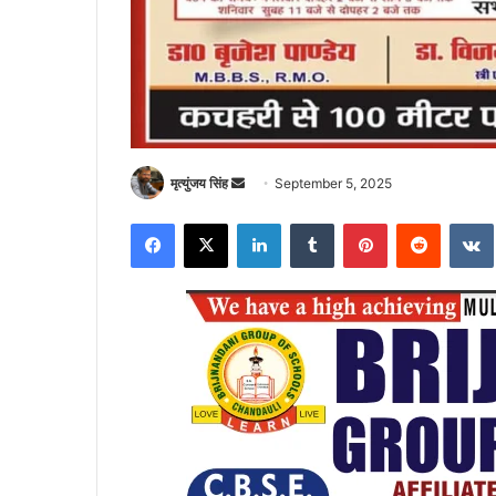
Send
मृत्युंजय सिंह
September 5, 2025
an
Facebook
X
LinkedIn
Tumblr
Pinterest
Reddit
email