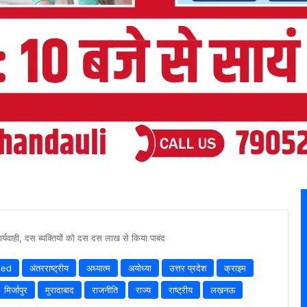
र्यवाही, दस ब्यक्तियों को दस दस लाख से किया पाबंद
zed
अंतरराष्ट्रीय
अध्यात्म
अयोध्या
उत्तर प्रदेश
क्राइम
मिर्जापुर
मुरादाबाद
राजनीति
राज्य
राष्ट्रीय
लख़नऊ