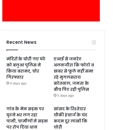
Recent News
मंदिरों के चोरी गए घंटे
एआई से जनरेट
को बलुआ पुलिस ने
अलनजीरा कि फोटो व
किया बरामद, चोर
खबर से फूले नहीं समा
गिरफ्तार
रहे मुगलसराय
कोतवाल, जनता के
4 days ago
बीच पिट रही पुलिस
5 days ago
गांव के मेन सड़क पर
सांसद के रिश्तेदार
घुटने भर लग रहा
चौकी इंचार्ज के चंद
पानी, ग्रामीणों ने सड़क
कदम दूर लाखों कि
पर रोप दिया धान
चोरी