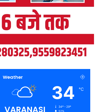
Weather
34
℃
VARANASI
34º - 29º
52%