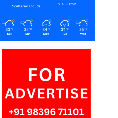
4.38 km/h
Scattered Clouds
33
35
34
34
35
℃
℃
℃
℃
℃
Sat
Sun
Mon
Tue
Wed