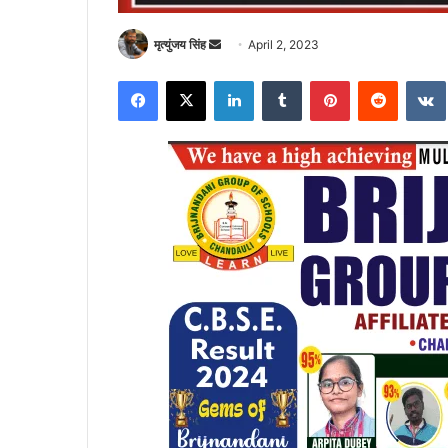
Send
मृत्युंजय सिंह
April 2, 2023
an
Facebook
X
LinkedIn
Tumblr
Pinterest
Reddit
email