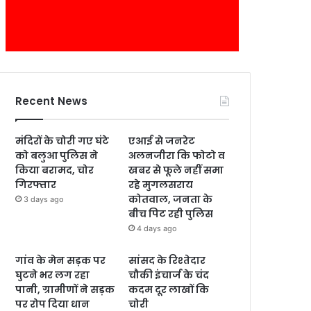
Recent News
मंदिरों के चोरी गए घंटे
एआई से जनरेट
को बलुआ पुलिस ने
अलनजीरा कि फोटो व
किया बरामद, चोर
खबर से फूले नहीं समा
गिरफ्तार
रहे मुगलसराय
कोतवाल, जनता के
3 days ago
बीच पिट रही पुलिस
4 days ago
गांव के मेन सड़क पर
सांसद के रिश्तेदार
घुटने भर लग रहा
चौकी इंचार्ज के चंद
पानी, ग्रामीणों ने सड़क
कदम दूर लाखों कि
पर रोप दिया धान
चोरी