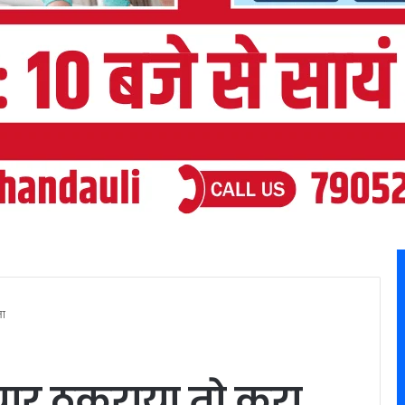
ला
यार ठुकराया तो करा