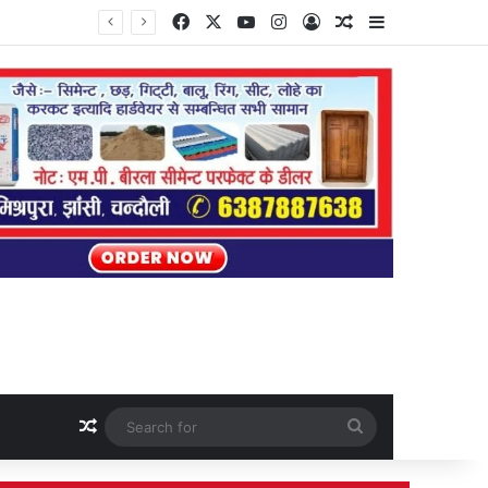
Facebook
X
YouTube
Instagram
Log In
Random Article
Sidebar
Random Article
Search
for