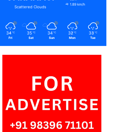
1.89 km/h
Scattered Clouds
34
35
34
32
33
℃
℃
℃
℃
℃
Fri
Sat
Sun
Mon
Tue