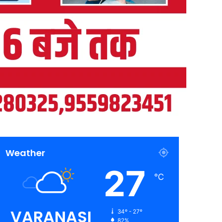
Weather
27
℃
VARANASI
34º - 27º
82%