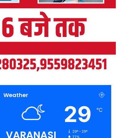
Weather
29
℃
VARANASI
29º - 29º
77%