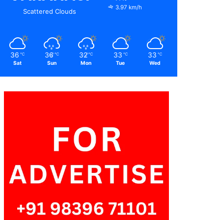
3.97 km/h
Scattered Clouds
36
36
32
33
33
℃
℃
℃
℃
℃
Sat
Sun
Mon
Tue
Wed