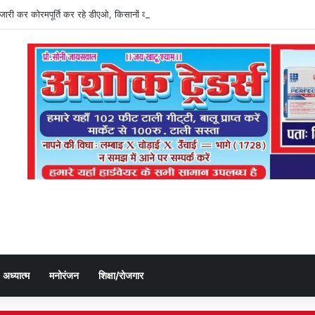
ति जारी कर कोरमपूर्ति कर रहे डीएओ, किसानों को लूट रहे निजी दुकानदार
अध्यात्म
मनोरंजन
शिक्षा/रोजगार