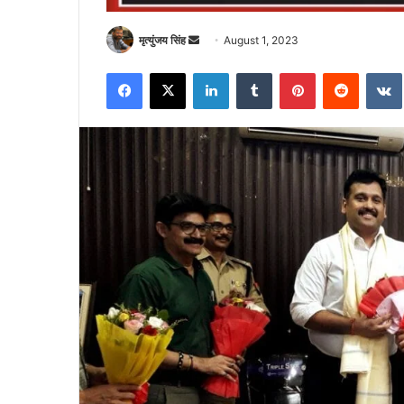
Send
मृत्युंजय सिंह
August 1, 2023
an
Facebook
X
LinkedIn
Tumblr
Pinterest
Reddit
email