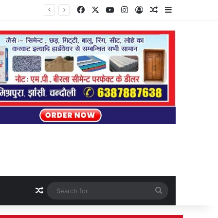
Facebook
X
YouTube
Instagram
Log In
Random Article
Sidebar
Random Article
Search
for