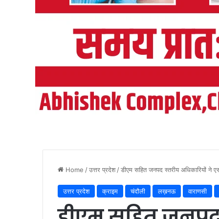
Home
/
उत्तर प्रदेश
/
डीएम सहित जनपद स्तरीय अधिकारियों ने एस
उत्तर प्रदेश
क्राइम
चंदौली
लख़नऊ
वाराणसी
डीएम सहित जनपद स