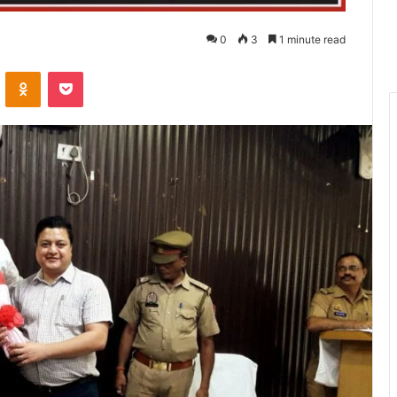
0
3
1 minute read
VKontakte
Odnoklassniki
Pocket