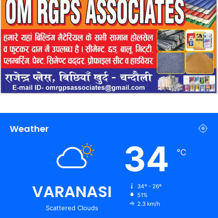
Weather
34
℃
VARANASI
34º - 26º
51%
2.3 km/h
Scattered Clouds