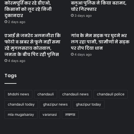
कोरमपूर्ति कर रहे डीएओ,
बलुआ पुलिस ने किया बरामद,
किसानों को लूट रहे निजी
चोर गिरफ्तार
दुकानदार
3 days ago
2 days ago
एआई से जनरेट अलनजीरा कि
गांव के मेन सड़क पर घुटने भर
फोटो व खबर से फूले नहीं समा
लग रहा पानी, ग्रामीणों ने सड़क
रहे मुगलसराय कोतवाल,
पर रोप दिया धान
जनता के बीच पिट रही पुलिस
4 days ago
4 days ago
Tags
bhdohi news
chandauli
chandauli news
chandauli police
chandauli today
ghazipur news
ghazipur today
mla mugalsaray
varanasi
लखनऊ