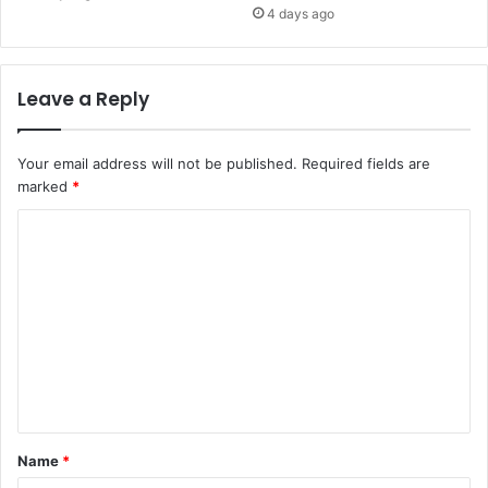
4 days ago
Leave a Reply
Your email address will not be published.
Required fields are
marked
*
C
o
m
m
e
n
t
*
Name
*