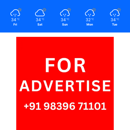
34
34
34
32
34
℃
℃
℃
℃
℃
Fri
Sat
Sun
Mon
Tue