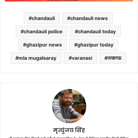
chandauli
chandauli news
chandauli police
chandauli today
ghazipur news
ghazipur today
mla mugalsaray
varanasi
लखनऊ
मृत्युंजय सिंह