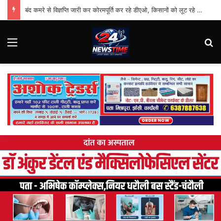
बंद कमरे से विज्ञप्ति जारी कर कोरमपूर्ति कर रहे डीएओ, किसानों को लूट रहे निजी दुकानदार
Menu
Se