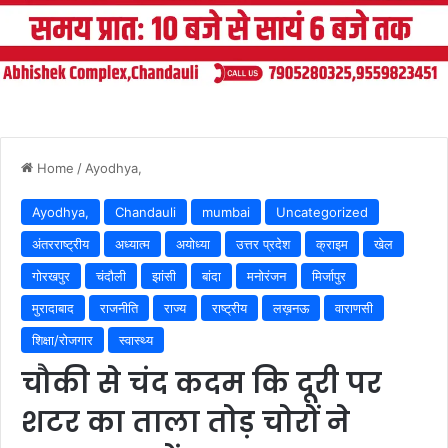
Home
/
Ayodhya,
Ayodhya,
Chandauli
mumbai
Uncategorized
अंतरराष्ट्रीय
अध्यात्म
अयोध्या
उत्तर प्रदेश
क्राइम
खेल
गोरखपुर
चंदौली
झांसी
बांदा
मनोरंजन
मिर्जापुर
मुरादाबाद
राजनीति
राज्य
राष्ट्रीय
लख़नऊ
वाराणसी
शिक्षा/रोजगार
स्वास्थ्य
चौकी से चंद कदम कि दूरी पर
शटर का ताला तोड़ चोरों ने