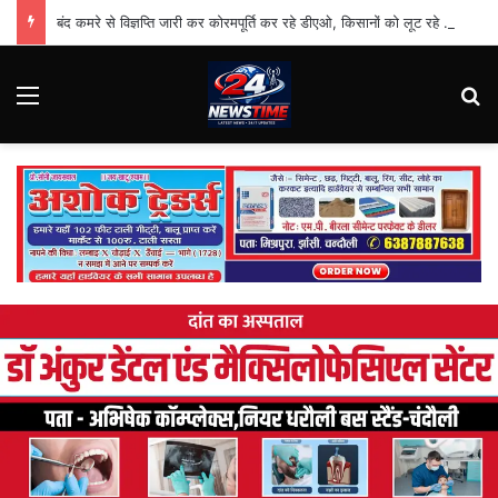
बंद कमरे से विज्ञप्ति जारी कर कोरमपूर्ति कर रहे डीएओ, किसानों को लूट रहे निजी दुकानदार
Menu
Se