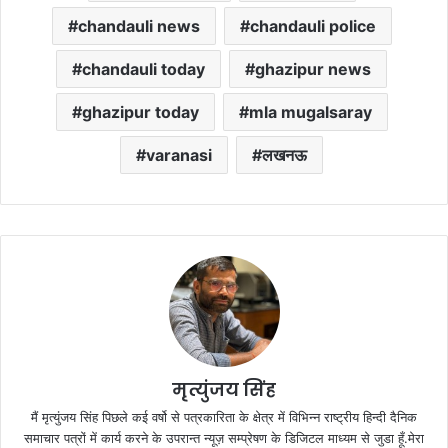
chandauli news
chandauli police
chandauli today
ghazipur news
ghazipur today
mla mugalsaray
varanasi
लखनऊ
मृत्युंजय सिंह
मैं मृत्युंजय सिंह पिछले कई वर्षो से पत्रकारिता के क्षेत्र में विभिन्न राष्ट्रीय हिन्दी दैनिक
समाचार पत्रों में कार्य करने के उपरान्त न्यूज़ सम्प्रेषण के डिजिटल माध्यम से जुडा हूँ.मेरा