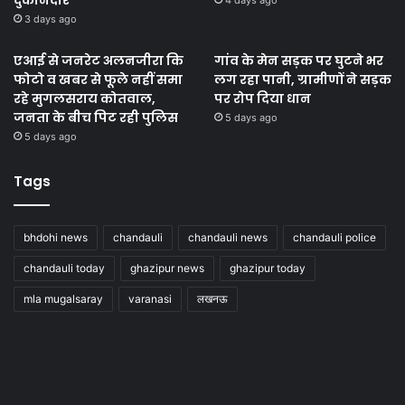
3 days ago
एआई से जनरेट अलनजीरा कि
गांव के मेन सड़क पर घुटने भर
फोटो व खबर से फूले नहीं समा
लग रहा पानी, ग्रामीणों ने सड़क
रहे मुगलसराय कोतवाल,
पर रोप दिया धान
जनता के बीच पिट रही पुलिस
5 days ago
5 days ago
Tags
bhdohi news
chandauli
chandauli news
chandauli police
chandauli today
ghazipur news
ghazipur today
mla mugalsaray
varanasi
लखनऊ