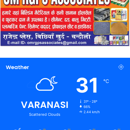
Weather
31
℃
VARANASI
31º - 28º
66%
2.44 km/h
Scattered Clouds