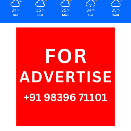
31
35
35
34
35
℃
℃
℃
℃
℃
Sat
Sun
Mon
Tue
Wed