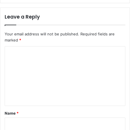
Leave a Reply
Your email address will not be published.
Required fields are
marked
*
C
o
m
m
e
n
t
*
Name
*