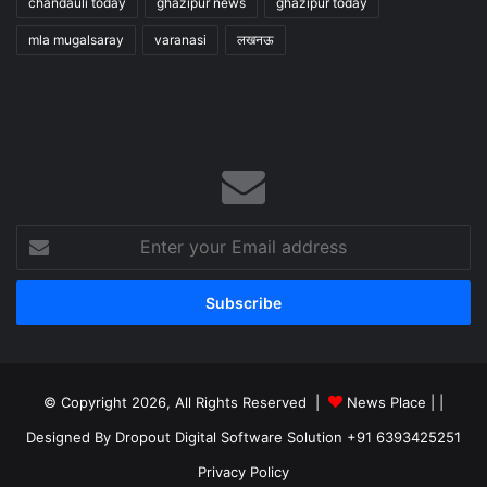
chandauli today
ghazipur news
ghazipur today
mla mugalsaray
varanasi
लखनऊ
Enter
your
Email
address
© Copyright 2026, All Rights Reserved |
News Place |
|
Designed By Dropout Digital Software Solution +91 6393425251
Privacy Policy