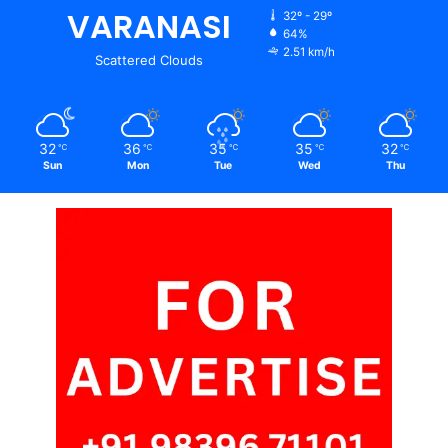
VARANASI
32º - 29º
64%
2.51 km/h
Scattered Clouds
32
36
35
35
32
℃
℃
℃
℃
℃
Sun
Mon
Tue
Wed
Thu