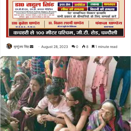
Send
मृत्युंजय सिंह
August 28, 2023
0
8
1 minute read
an
email