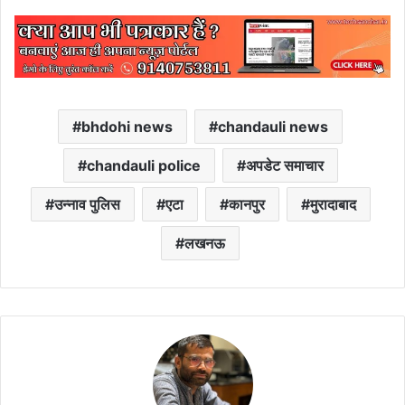
bhdohi news
chandauli news
chandauli police
अपडेट समाचार
उन्नाव पुलिस
एटा
कानपुर
मुरादाबाद
लखनऊ