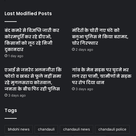
Last Modified Posts
बंद कमरे से विज्ञप्ति जारी कर
मंदिरों के चोरी गए घंटे को
कोरमपूर्ति कर रहे डीएओ,
बलुआ पुलिस ने किया बरामद,
किसानों को लूट रहे निजी
चोर गिरफ्तार
दुकानदार
2 days ago
1 day ago
एआई से जनरेट अलनजीरा कि
गांव के मेन सड़क पर घुटने भर
फोटो व खबर से फूले नहीं समा
लग रहा पानी, ग्रामीणों ने सड़क
रहे मुगलसराय कोतवाल,
पर रोप दिया धान
जनता के बीच पिट रही पुलिस
3 days ago
3 days ago
Tags
bhdohi news
chandauli
chandauli news
chandauli police