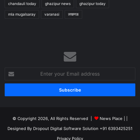
chandauli today
ghazipur news
ghazipur today
mla mugalsaray
varanasi
लखनऊ
Enter
your
Email
address
© Copyright 2026, All Rights Reserved |
News Place |
|
Designed By Dropout Digital Software Solution +91 6393425251
Privacy Policy