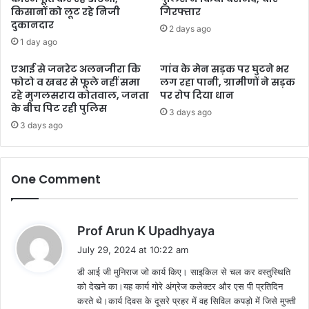
किसानों को लूट रहे निजी
गिरफ्तार
दुकानदार
2 days ago
1 day ago
एआई से जनरेट अलनजीरा कि
गांव के मेन सड़क पर घुटने भर
फोटो व खबर से फूले नहीं समा
लग रहा पानी, ग्रामीणों ने सड़क
रहे मुगलसराय कोतवाल, जनता
पर रोप दिया धान
के बीच पिट रही पुलिस
3 days ago
3 days ago
One Comment
s
Prof Arun K Upadhyaya
a
July 29, 2024 at 10:22 am
y
डी आई जी मुनिराज जो कार्य किए। साइकिल से चल कर वस्तुस्थिति
s
को देखने का।यह कार्य गोरे अंग्रेज कलेक्टर और एस पी प्रतिदिन
:
करते थे।कार्य दिवस के दूसरे प्रहर में वह सिविल कपड़ो में जिसे मुफ्ती