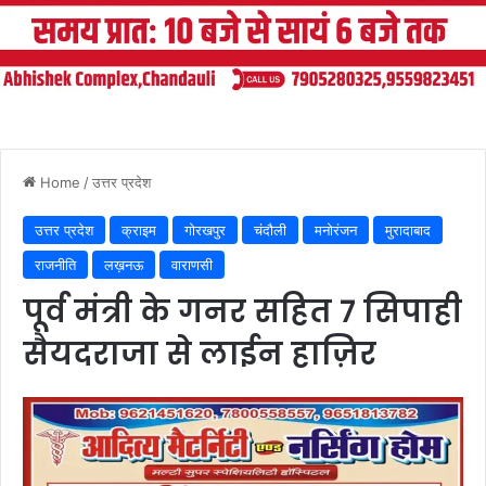
Home
/
उत्तर प्रदेश
उत्तर प्रदेश
क्राइम
गोरखपुर
चंदौली
मनोरंजन
मुरादाबाद
राजनीति
लख़नऊ
वाराणसी
पूर्व मंत्री के गनर सहित 7 सिपाही
सैयदराजा से लाईन हाज़िर