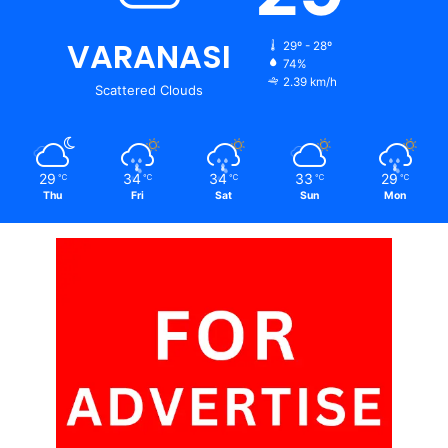
VARANASI
29º - 28º
74%
2.39 km/h
Scattered Clouds
29
34
34
33
29
℃
℃
℃
℃
℃
Thu
Fri
Sat
Sun
Mon