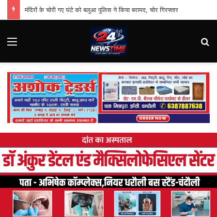
मंदिरों के चोरी गए घंटे को बलुआ पुलिस ने किया बरामद, चोर गिरफ्तार
Menu
Se