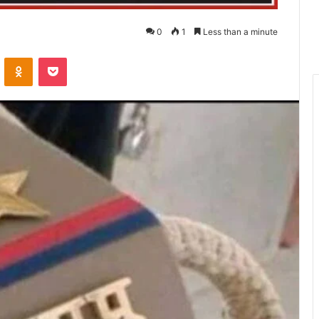
0
1
Less than a minute
VKontakte
Odnoklassniki
Pocket