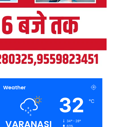
Weather
32
℃
VARANASI
34º - 28º
63%