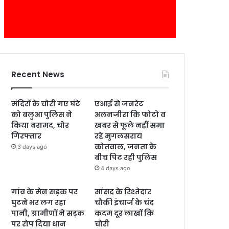
Recent News
मंदिरों के चोरी गए घंटे
एआई से जनरेट
को बलुआ पुलिस ने
अलनजीरा कि फोटो व
किया बरामद, चोर
खबर से फूले नहीं समा
गिरफ्तार
रहे मुगलसराय
कोतवाल, जनता के
3 days ago
बीच पिट रही पुलिस
4 days ago
गांव के मेन सड़क पर
सांसद के रिश्तेदार
घुटने भर लग रहा
चौकी इंचार्ज के चंद
पानी, ग्रामीणों ने सड़क
कदम दूर लाखों कि
पर रोप दिया धान
चोरी