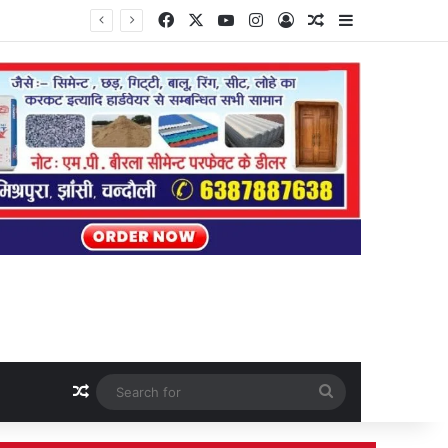
Facebook
X
YouTube
Instagram
Log In
Random Article
Sidebar
Random Article
Search
for