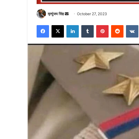
Send
मृत्युंजय सिंह
October 27, 2023
an
Facebook
X
LinkedIn
Tumblr
Pinterest
Reddit
email