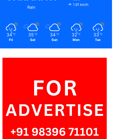
1.91 km/h
Rain
34
35
34
32
33
℃
℃
℃
℃
℃
Fri
Sat
Sun
Mon
Tue