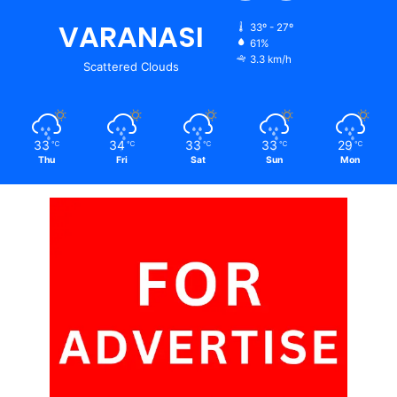
VARANASI
33º - 27º
61%
3.3 km/h
Scattered Clouds
33
34
33
33
29
℃
℃
℃
℃
℃
Thu
Fri
Sat
Sun
Mon