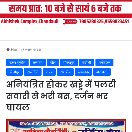
Home
/
उत्तर प्रदेश
उत्तर प्रदेश
क्राइम
खेल
गोरखपुर
चंदौली
मनोरंजन
मिर्जापुर
राजनीति
राज्य
राष्ट्रीय
लख़नऊ
वाराणसी
अनियंत्रित होकर खड्डे में पलटी
सवारी से भरी बस, दर्जन भर
घायल