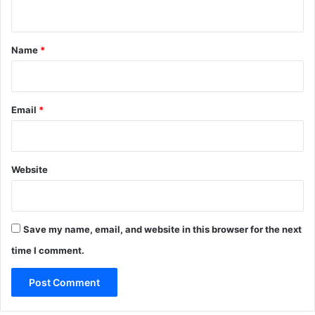
n
t
*
Name
*
Email
*
Website
Save my name, email, and website in this browser for the next
time I comment.