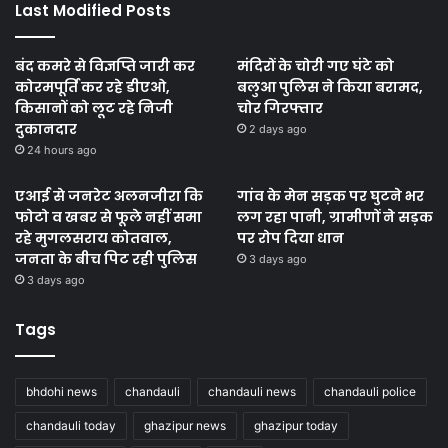
Last Modified Posts
बंद कमरे से विज्ञप्ति जारी कर
मंदिरों के चोरी गए घंटे को
कोरमपूर्ति कर रहे डीएओ,
बलुआ पुलिस ने किया बरामद,
किसानों को लूट रहे निजी
चोर गिरफ्तार
दुकानदार
2 days ago
24 hours ago
एआई से जनरेट अलनजीरा कि
गांव के मेन सड़क पर घुटने भर
फोटो व खबर से फूले नहीं समा
लग रहा पानी, ग्रामीणों ने सड़क
रहे मुगलसराय कोतवाल,
पर रोप दिया धान
जनता के बीच पिट रही पुलिस
3 days ago
3 days ago
Tags
bhdohi news
chandauli
chandauli news
chandauli police
chandauli today
ghazipur news
ghazipur today