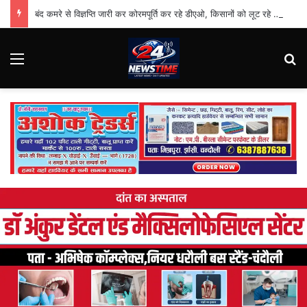
बंद कमरे से विज्ञप्ति जारी कर कोरमपूर्ति कर रहे डीएओ, किसानों को लूट रहे निजी दुकानदार
Menu
Se