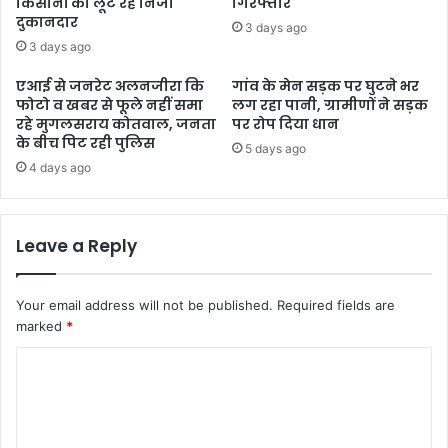
किसानों को लूट रहे निजी
गिरफ्तार
दुकानदार
3 days ago
3 days ago
एआई से जनरेट अलनजीरा कि
गांव के मेन सड़क पर घुटने भर
फोटो व खबर से फूले नहीं समा
लग रहा पानी, ग्रामीणों ने सड़क
रहे मुगलसराय कोतवाल, जनता
पर रोप दिया धान
के बीच पिट रही पुलिस
5 days ago
4 days ago
Leave a Reply
Your email address will not be published.
Required fields are
marked
*
C
o
m