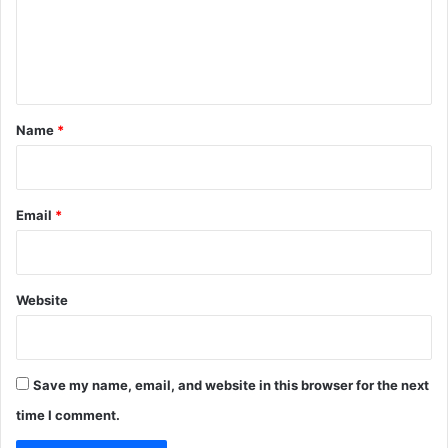
m
e
n
t
*
Name
*
Email
*
Website
Save my name, email, and website in this browser for the next
time I comment.