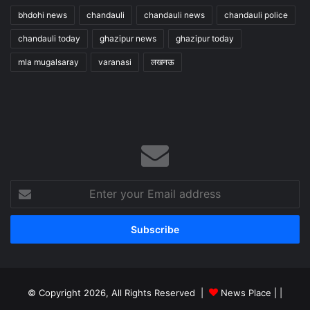
bhdohi news
chandauli
chandauli news
chandauli police
chandauli today
ghazipur news
ghazipur today
mla mugalsaray
varanasi
लखनऊ
Enter
your
Email
address
© Copyright 2026, All Rights Reserved |
News Place |
|