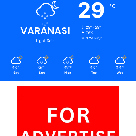
29
℃
VARANASI
29º - 29º
76%
3.24 km/h
Light Rain
36
36
32
33
33
℃
℃
℃
℃
℃
Sat
Sun
Mon
Tue
Wed