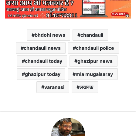
bhdohi news
chandauli
chandauli news
chandauli police
chandauli today
ghazipur news
ghazipur today
mla mugalsaray
varanasi
लखनऊ