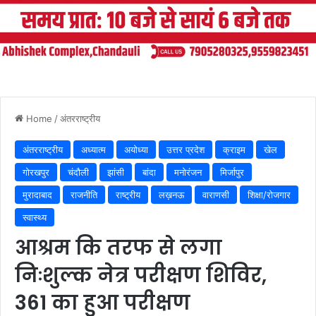
Home
/
अंतरराष्ट्रीय
अंतरराष्ट्रीय
अध्यात्म
अयोध्या
उत्तर प्रदेश
क्राइम
खेल
गोरखपुर
चंदौली
झांसी
बांदा
मनोरंजन
मिर्जापुर
मुरादाबाद
राजनीति
राष्ट्रीय
लख़नऊ
वाराणसी
शिक्षा/रोजगार
स्वास्थ्य
आश्रम कि तरफ से लगा
निःशुल्क नेत्र परीक्षण शिविर,
361 का हुआ परीक्षण