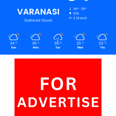
VARANASI
34º - 29º
53%
3.78 km/h
Scattered Clouds
34
36
34
35
33
℃
℃
℃
℃
℃
Sun
Mon
Tue
Wed
Thu