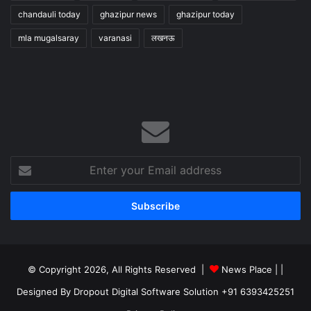
chandauli today
ghazipur news
ghazipur today
mla mugalsaray
varanasi
लखनऊ
Enter
your
Email
address
© Copyright 2026, All Rights Reserved |
News Place |
|
Designed By Dropout Digital Software Solution +91 6393425251