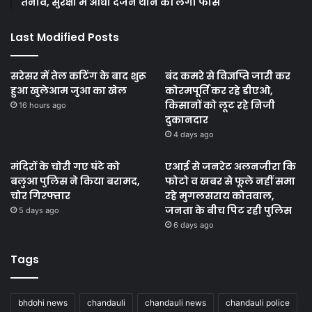
तनाव, सुरक्षा में आधा दर्जन थाने की लगी फोर्स
Last Modified Posts
सरेसर में तेल कटिंग के बाद शुरू
बंद कमरे से विज्ञप्ति जारी कर
हुआ खुलेआम जुआ का खेल
कोरमपूर्ति कर रहे डीएओ,
किसानों को लूट रहे निजी
16 hours ago
दुकानदार
4 days ago
मंदिरों के चोरी गए घंटे को
एआई से जनरेट अलनजीरा कि
बलुआ पुलिस ने किया बरामद,
फोटो व खबर से फूले नहीं समा
चोर गिरफ्तार
रहे मुगलसराय कोतवाल,
जनता के बीच पिट रही पुलिस
5 days ago
6 days ago
Tags
bhdohi news
chandauli
chandauli news
chandauli police