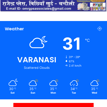
Weather
31
℃
VARANASI
31º - 28º
67%
2.41 km/h
Scattered Clouds
30
35
35
34
35
℃
℃
℃
℃
℃
Sat
Sun
Mon
Tue
Wed