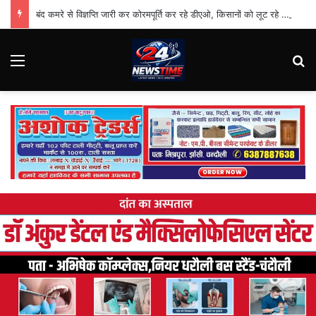
बंद कमरे से विज्ञप्ति जारी कर कोरमपूर्ति कर रहे डीएओ, किसानों को लूट रहे निजी दुकानदार
Menu
Se