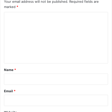
Your email address will not be published.
Required fields are
marked
*
C
o
m
m
e
n
t
*
Name
*
Email
*