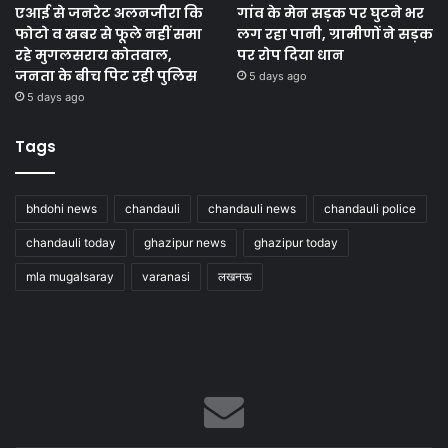
एआई से जनरेट अलनजीरा कि
गांव के मेन सड़क पर घुटने भर
फोटो व खबर से फूले नहीं समा
लग रहा पानी, ग्रामीणों ने सड़क
रहे मुगलसराय कोतवाल,
पर रोप दिया धान
जनता के बीच पिट रही पुलिस
5 days ago
5 days ago
Tags
bhdohi news
chandauli
chandauli news
chandauli police
chandauli today
ghazipur news
ghazipur today
mla mugalsaray
varanasi
लखनऊ