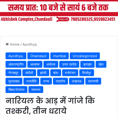
Home
/
Ayodhya,
Ayodhya,
Chandauli
mumbai
Uncategorized
अंतरराष्ट्रीय
अध्यात्म
अयोध्या
उत्तर प्रदेश
क्राइम
खेल
गोरखपुर
चंदौली
झांसी
बांदा
मनोरंजन
मिर्जापुर
मुरादाबाद
राजनीति
राज्य
राष्ट्रीय
लख़नऊ
वाराणसी
शिक्षा/रोजगार
स्वास्थ्य
नारियल के आड़ में गांजे कि
तश्करी, तीन धराये