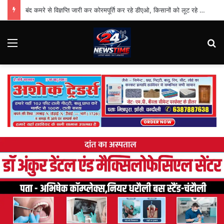
बंद कमरे से विज्ञप्ति जारी कर कोरमपूर्ति कर रहे डीएओ, किसानों को लूट रहे निजी दुकानदार
Menu
Se