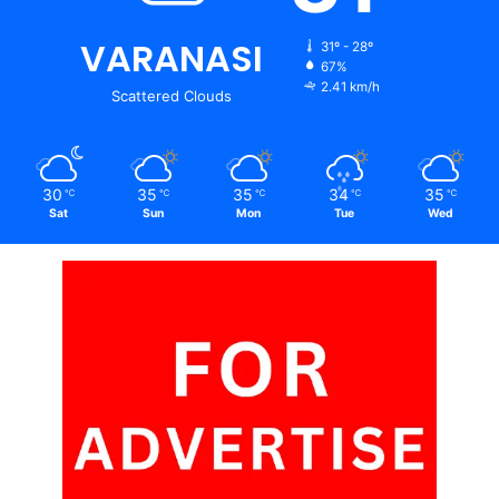
VARANASI
31º - 28º
67%
2.41 km/h
Scattered Clouds
30
35
35
34
35
℃
℃
℃
℃
℃
Sat
Sun
Mon
Tue
Wed