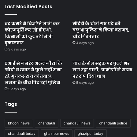
Last Modified Posts
बंद कमरे से विज्ञप्ति जारी कर
मंदिरों के चोरी गए घंटे को
कोरमपूर्ति कर रहे डीएओ,
बलुआ पुलिस ने किया बरामद,
किसानों को लूट रहे निजी
चोर गिरफ्तार
दुकानदार
4 days ago
3 days ago
एआई से जनरेट अलनजीरा कि
गांव के मेन सड़क पर घुटने भर
फोटो व खबर से फूले नहीं समा
लग रहा पानी, ग्रामीणों ने सड़क
रहे मुगलसराय कोतवाल,
पर रोप दिया धान
जनता के बीच पिट रही पुलिस
5 days ago
5 days ago
Tags
bhdohi news
chandauli
chandauli news
chandauli police
chandauli today
ghazipur news
ghazipur today