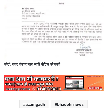
फोटो: नगर पंचायत द्वारा जारी नोटिस की कॉपी
azamgadh
bhadohi news