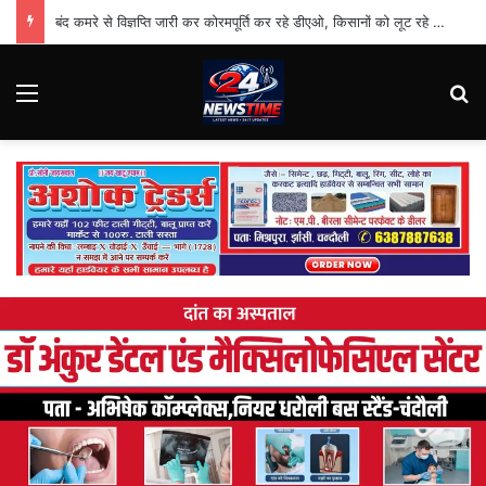
बंद कमरे से विज्ञप्ति जारी कर कोरमपूर्ति कर रहे डीएओ, किसानों को लूट रहे निजी दुकानदार
Menu
Se