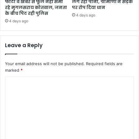
फोटो व खबर से फूले नहीं समा
लग रहा पानी, ग्रामीणों ने सड़क
रहे मुगलसराय कोतवाल, जनता
पर रोप दिया धान
के बीच पिट रही पुलिस
4 days ago
4 days ago
Leave a Reply
Your email address will not be published.
Required fields are
marked
*
C
o
m
m
e
n
t