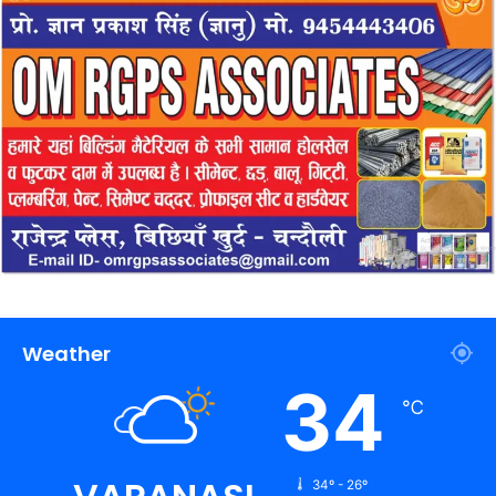
Weather
34
℃
34º - 26º