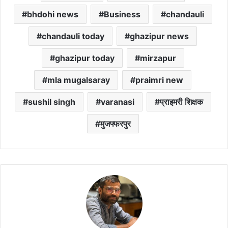
bhdohi news
Business
chandauli
chandauli today
ghazipur news
ghazipur today
mirzapur
mla mugalsaray
praimri new
sushil singh
varanasi
प्राइमरी शिक्षक
मुजफ्फरपुर