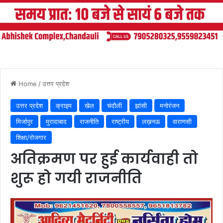
Home
/
उत्तर प्रदेश
उत्तर प्रदेश
क्राइम
खेल
चंदौली
झांसी
मनोरंजन
मिर्जापुर
मुरादाबाद
राजनीति
राष्ट्रीय
लख़नऊ
वाराणसी
शिक्षा/रोजगार
अतिक्रमण पर हुई कार्यवाही तो
शुरू हो गयी राजनीति