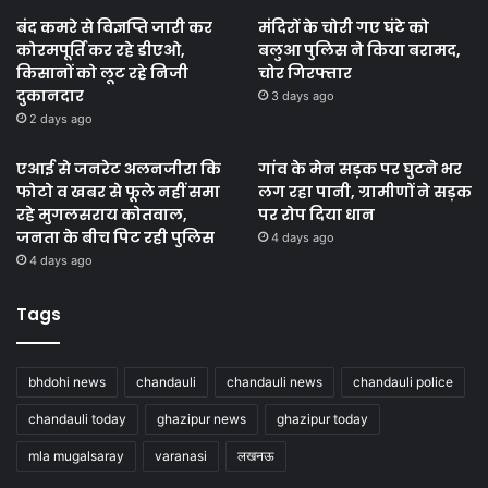
बंद कमरे से विज्ञप्ति जारी कर
मंदिरों के चोरी गए घंटे को
कोरमपूर्ति कर रहे डीएओ,
बलुआ पुलिस ने किया बरामद,
किसानों को लूट रहे निजी
चोर गिरफ्तार
दुकानदार
3 days ago
2 days ago
एआई से जनरेट अलनजीरा कि
गांव के मेन सड़क पर घुटने भर
फोटो व खबर से फूले नहीं समा
लग रहा पानी, ग्रामीणों ने सड़क
रहे मुगलसराय कोतवाल,
पर रोप दिया धान
जनता के बीच पिट रही पुलिस
4 days ago
4 days ago
Tags
bhdohi news
chandauli
chandauli news
chandauli police
chandauli today
ghazipur news
ghazipur today
mla mugalsaray
varanasi
लखनऊ