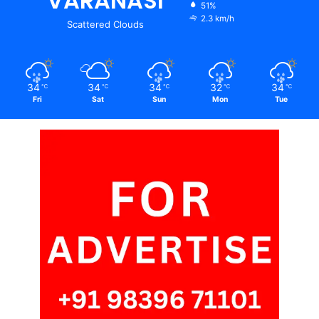
VARANASI
51%
2.3 km/h
Scattered Clouds
34
34
34
32
34
℃
℃
℃
℃
℃
Fri
Sat
Sun
Mon
Tue