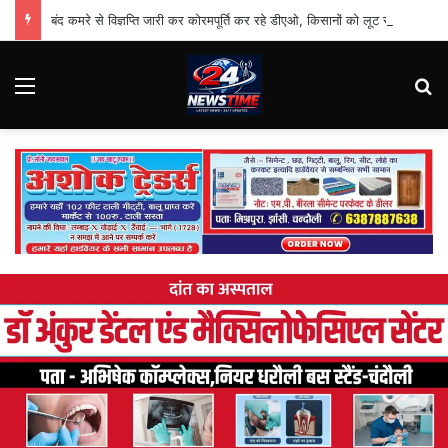
बंद कमरे से विज्ञप्ति जारी कर कोरमपूर्ति कर रहे डीएओ, किसानों को लूट रहे निजी दुकानदार
Menu
Se