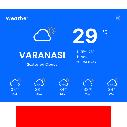
Weather
29
℃
VARANASI
35º - 28º
74%
5.34 km/h
Scattered Clouds
35
36
34
33
34
℃
℃
℃
℃
℃
Sat
Sun
Mon
Tue
Wed