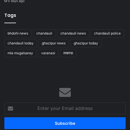
5 days ago
Tags
bhdohi news
chandauli
chandauli news
chandauli police
chandauli today
ghazipur news
ghazipur today
mla mugalsaray
varanasi
लखनऊ
Enter
your
Email
address