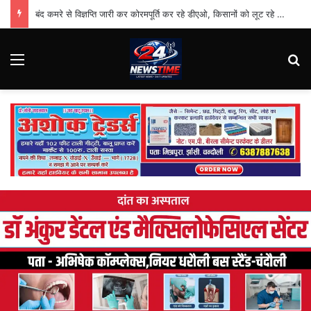
बंद कमरे से विज्ञप्ति जारी कर कोरमपूर्ति कर रहे डीएओ, किसानों को लूट रहे निजी दुकानदार
Menu
Se