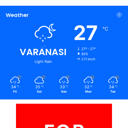
Weather
27
℃
VARANASI
27º - 27º
85%
2.11 km/h
Light Rain
34
35
33
32
34
℃
℃
℃
℃
℃
Fri
Sat
Sun
Mon
Tue