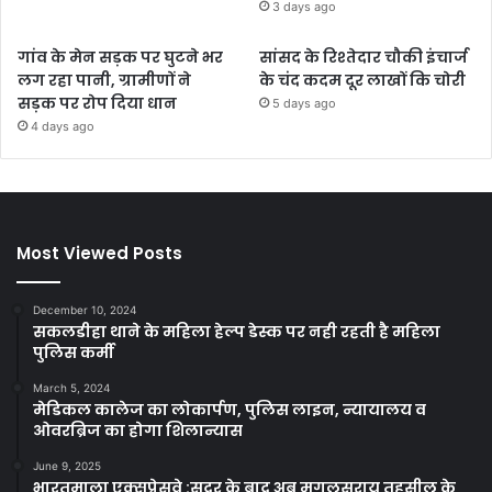
3 days ago
गांव के मेन सड़क पर घुटने भर
सांसद के रिश्तेदार चौकी इंचार्ज
लग रहा पानी, ग्रामीणों ने
के चंद कदम दूर लाखों कि चोरी
सड़क पर रोप दिया धान
5 days ago
4 days ago
Most Viewed Posts
December 10, 2024
सकलडीहा थाने के महिला हेल्प डेस्क पर नही रहती है महिला
पुलिस कर्मी
March 5, 2024
मेडिकल कालेज का लोकार्पण, पुलिस लाइन, न्यायालय व
ओवरब्रिज का होगा शिलान्यास
June 9, 2025
भारतमाला एक्सप्रेसवे :सदर के बाद अब मुगलसराय तहसील के