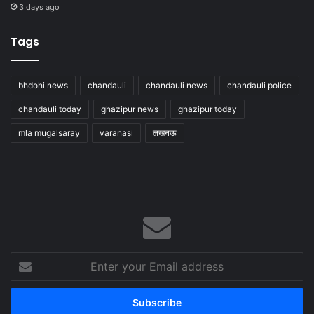
3 days ago
Tags
bhdohi news
chandauli
chandauli news
chandauli police
chandauli today
ghazipur news
ghazipur today
mla mugalsaray
varanasi
लखनऊ
Enter
your
Email
address