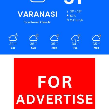
VARANASI
31º - 28º
67%
2.41 km/h
Scattered Clouds
30
35
35
34
35
℃
℃
℃
℃
℃
Sat
Sun
Mon
Tue
Wed