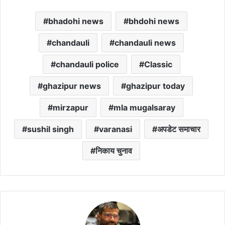
bhadohi news
bhdohi news
chandauli
chandauli news
chandauli police
Classic
ghazipur news
ghazipur today
mirzapur
mla mugalsaray
sushil singh
varanasi
अपडेट समाचार
निकाय चुनाव