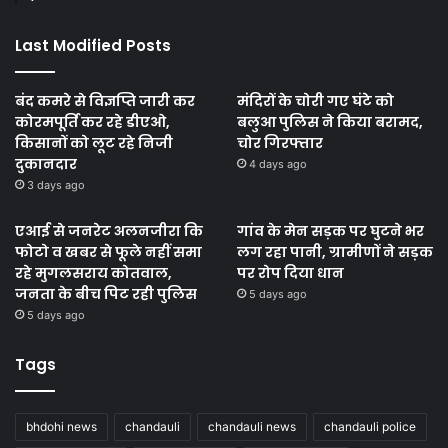
Last Modified Posts
बंद कमरे से विज्ञप्ति जारी कर
मंदिरों के चोरी गए घंटे को
कोरमपूर्ति कर रहे डीएओ,
बलुआ पुलिस ने किया बरामद,
किसानों को लूट रहे निजी
चोर गिरफ्तार
दुकानदार
4 days ago
3 days ago
एआई से जनरेट अलनजीरा कि
गांव के मेन सड़क पर घुटने भर
फोटो व खबर से फूले नहीं समा
लग रहा पानी, ग्रामीणों ने सड़क
रहे मुगलसराय कोतवाल,
पर रोप दिया धान
जनता के बीच पिट रही पुलिस
5 days ago
5 days ago
Tags
bhdohi news
chandauli
chandauli news
chandauli police