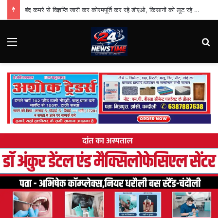
बंद कमरे से विज्ञप्ति जारी कर कोरमपूर्ति कर रहे डीएओ, किसानों को लूट रहे निजी दुकानदार
Menu
Se