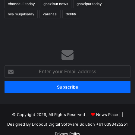
chandauli today
ghazipur news
ghazipur today
mla mugalsaray
varanasi
लखनऊ
Enter
your
Email
address
© Copyright 2026, All Rights Reserved |
News Place |
|
Designed By Dropout Digital Software Solution +91 6393425251
Privacy Policy