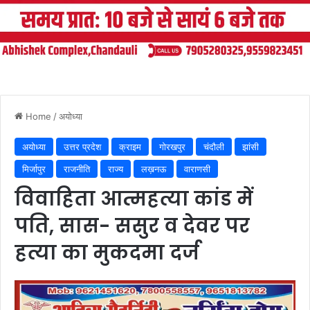
Home
/
अयोध्या
अयोध्या
उत्तर प्रदेश
क्राइम
गोरखपुर
चंदौली
झांसी
मिर्जापुर
राजनीति
राज्य
लख़नऊ
वाराणसी
विवाहिता आत्महत्या कांड में
पति, सास- ससुर व देवर पर
हत्या का मुकदमा दर्ज