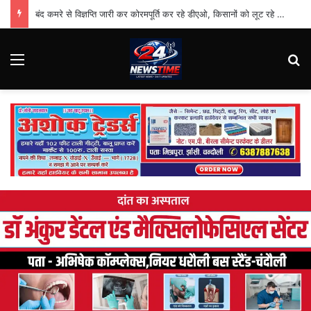
बंद कमरे से विज्ञप्ति जारी कर कोरमपूर्ति कर रहे डीएओ, किसानों को लूट रहे निजी दुकानदार
Menu
Se