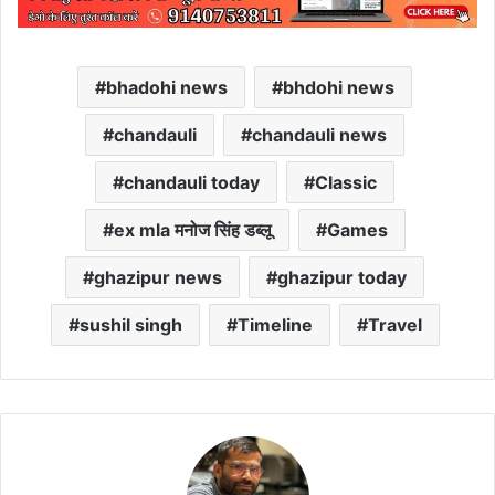
bhadohi news
bhdohi news
chandauli
chandauli news
chandauli today
Classic
ex mla मनोज सिंह डब्लू
Games
ghazipur news
ghazipur today
sushil singh
Timeline
Travel