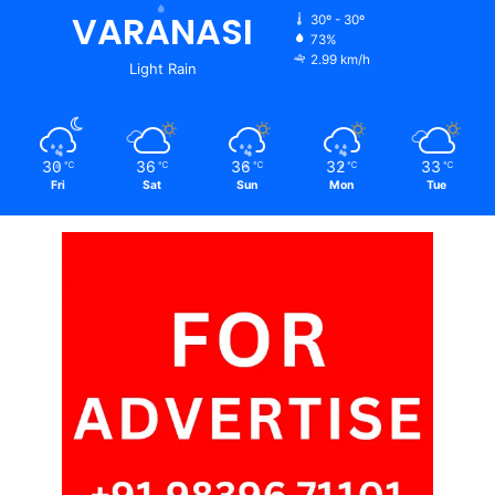
VARANASI
30º - 30º
73%
2.99 km/h
Light Rain
30
36
36
32
33
℃
℃
℃
℃
℃
Fri
Sat
Sun
Mon
Tue