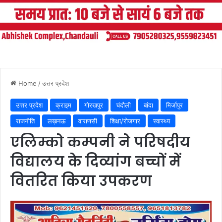
Home
/
उत्तर प्रदेश
उत्तर प्रदेश
क्राइम
गोरखपुर
चंदौली
बांदा
मिर्जापुर
राजनीति
लख़नऊ
वाराणसी
शिक्षा/रोजगार
स्वास्थ्य
एलिम्को कम्पनी ने परिषदीय
विद्यालय के दिव्यांग बच्चों में
वितरित किया उपकरण