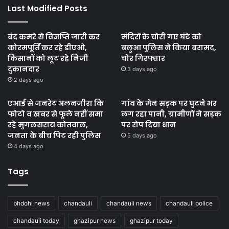
Last Modified Posts
बंद कमरे से विज्ञप्ति जारी कर
मंदिरों के चोरी गए घंटे को
कोरमपूर्ति कर रहे डीएओ,
बलुआ पुलिस ने किया बरामद,
किसानों को लूट रहे निजी
चोर गिरफ्तार
दुकानदार
3 days ago
2 days ago
एआई से जनरेट अलनजीरा कि
गांव के मेन सड़क पर घुटने भर
फोटो व खबर से फूले नहीं समा
लग रहा पानी, ग्रामीणों ने सड़क
रहे मुगलसराय कोतवाल,
पर रोप दिया धान
जनता के बीच पिट रही पुलिस
5 days ago
4 days ago
Tags
bhdohi news
chandauli
chandauli news
chandauli police
chandauli today
ghazipur news
ghazipur today