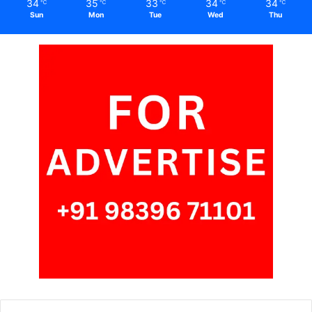
34
35
33
34
34
℃
℃
℃
℃
℃
Sun
Mon
Tue
Wed
Thu