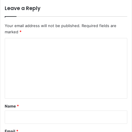
Leave a Reply
Your email address will not be published.
Required fields are
marked
*
C
o
m
m
e
n
t
*
Name
*
Email
*