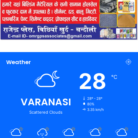
Weather
28
℃
VARANASI
28º - 28º
80%
3.35 km/h
Scattered Clouds