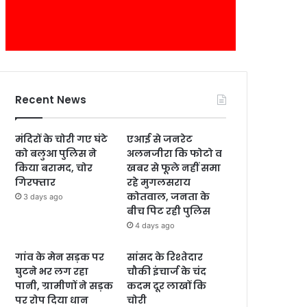
Recent News
मंदिरों के चोरी गए घंटे
एआई से जनरेट
को बलुआ पुलिस ने
अलनजीरा कि फोटो व
किया बरामद, चोर
खबर से फूले नहीं समा
गिरफ्तार
रहे मुगलसराय
कोतवाल, जनता के
3 days ago
बीच पिट रही पुलिस
4 days ago
गांव के मेन सड़क पर
सांसद के रिश्तेदार
घुटने भर लग रहा
चौकी इंचार्ज के चंद
पानी, ग्रामीणों ने सड़क
कदम दूर लाखों कि
पर रोप दिया धान
चोरी