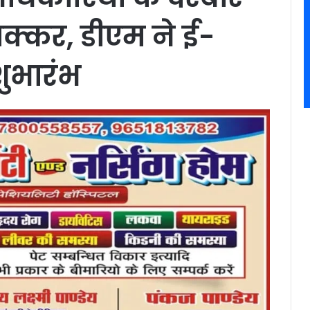
क्कर, डीएम ने ई-
ुभारंभ