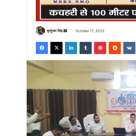
Send
मृत्युंजय सिंह
October 17, 2023
an
Facebook
X
LinkedIn
Tumblr
Pinterest
Reddit
email