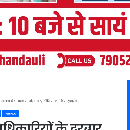
ी लगाना होगा चक्कर, डीएम ने ई-ऑफिस का किया शुभारंभ
लख़नऊ
धिकारियों के दरबार