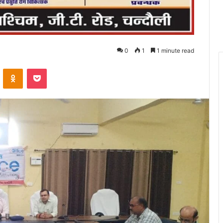
0
1
1 minute read
VKontakte
Odnoklassniki
Pocket