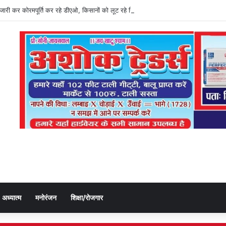
ति जारी कर कोरमपूर्ति कर रहे डीएओ, किसानों को लूट रहे निजी दुकानदार
अध्यात्म
मनोरंजन
शिक्षा/रोजगार