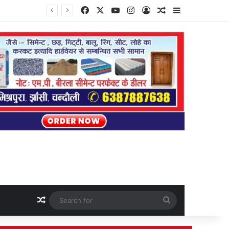
Facebook
X
YouTube
Instagram
Log In
Random Article
Sidebar
Random Article
Search
for