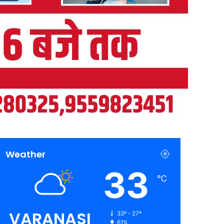
Weather
33
℃
VARANASI
33º - 27º
61%