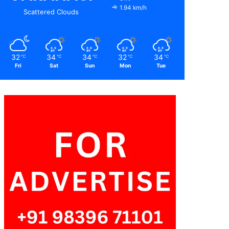
1.94 km/h
Scattered Clouds
32
34
34
32
34
℃
℃
℃
℃
℃
Fri
Sat
Sun
Mon
Tue