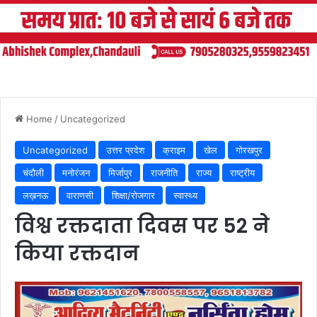
Home
/
Uncategorized
Uncategorized
उत्तर प्रदेश
क्राइम
खेल
गोरखपुर
चंदौली
मनोरंजन
मिर्जापुर
राजनीति
राज्य
राष्ट्रीय
लख़नऊ
वाराणसी
शिक्षा/रोजगार
स्वास्थ्य
विश्व रक्तदाता दिवस पर 52 ने
किया रक्तदान