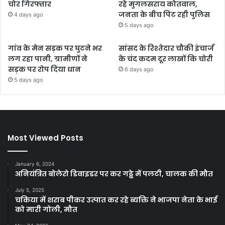
चोर गिरफ्तार
रहे मुगलसराय कोतवाल,
जनता के बीच पिट रही पुलिस
4 days ago
5 days ago
गांव के मेन सड़क पर घुटने भर
सांसद के रिश्तेदार चौकी इंचार्ज
लग रहा पानी, ग्रामीणों ने
के चंद कदम दूर लाखों कि चोरी
सड़क पर रोप दिया धान
6 days ago
5 days ago
Most Viewed Posts
January 6, 2024
अनियंत्रित बोलेरो डिवाइडर पर कर गढ्ढे में पलटी, चालक की मौत
July 5, 2025
चकिया में शराब पीकर उत्पात कर रहे ब्यक्ति ने भाजपा नेता के भाई
को मारी गोली, मौत