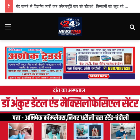
बंद कमरे से विज्ञप्ति जारी कर कोरमपूर्ति कर रहे डीएओ, किसानों को लूट रहे निजी दुकानदार
Menu
Se