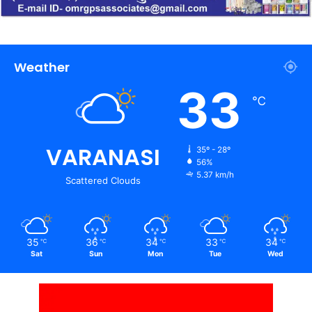
Weather
33
℃
VARANASI
35º - 28º
56%
5.37 km/h
Scattered Clouds
35
36
34
33
34
℃
℃
℃
℃
℃
Sat
Sun
Mon
Tue
Wed