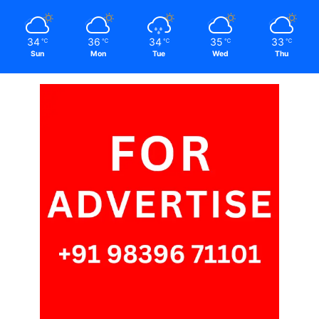
34
36
34
35
33
℃
℃
℃
℃
℃
Sun
Mon
Tue
Wed
Thu