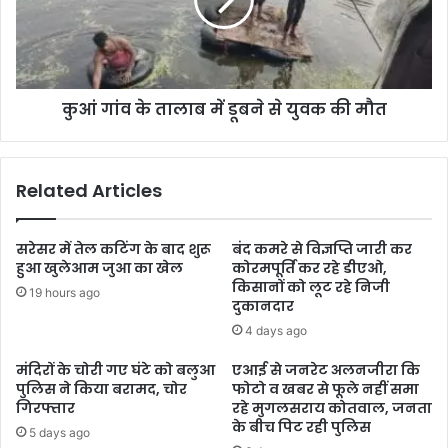
कुआं गांव के तालाब में डूबने से युवक की मौत
Related Articles
सरेसर में तेल कटिंग के बाद शुरू
बंद कमरे से विज्ञप्ति जारी कर
हुआ खुलेआम जुआ का खेल
कोरमपूर्ति कर रहे डीएओ,
किसानों को लूट रहे निजी
19 hours ago
दुकानदार
4 days ago
मंदिरों के चोरी गए घंटे को बलुआ
एआई से जनरेट अलनजीरा कि
पुलिस ने किया बरामद, चोर
फोटो व खबर से फूले नहीं समा
गिरफ्तार
रहे मुगलसराय कोतवाल, जनता
के बीच पिट रही पुलिस
5 days ago