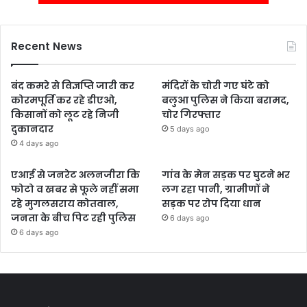
Recent News
बंद कमरे से विज्ञप्ति जारी कर
मंदिरों के चोरी गए घंटे को
कोरमपूर्ति कर रहे डीएओ,
बलुआ पुलिस ने किया बरामद,
किसानों को लूट रहे निजी
चोर गिरफ्तार
दुकानदार
5 days ago
4 days ago
एआई से जनरेट अलनजीरा कि
गांव के मेन सड़क पर घुटने भर
फोटो व खबर से फूले नहीं समा
लग रहा पानी, ग्रामीणों ने
रहे मुगलसराय कोतवाल,
सड़क पर रोप दिया धान
जनता के बीच पिट रही पुलिस
6 days ago
6 days ago