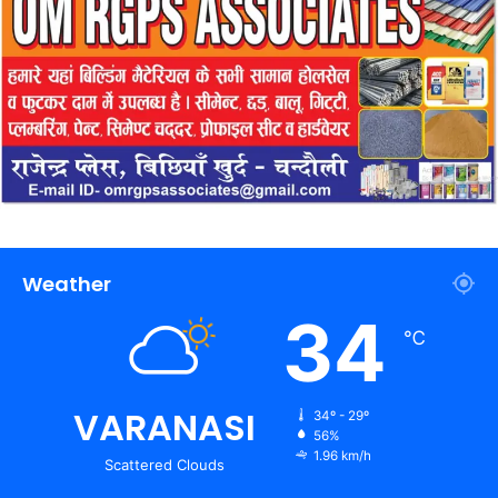
Weather
34
℃
VARANASI
34º - 29º
56%
1.96 km/h
Scattered Clouds