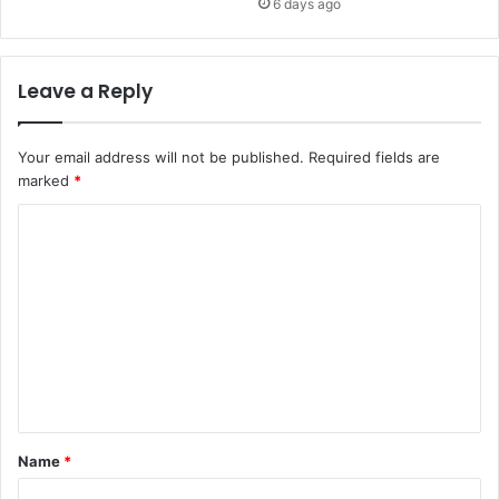
6 days ago
Leave a Reply
Your email address will not be published.
Required fields are
marked
*
C
o
m
m
e
n
t
*
Name
*