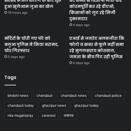
सरेसर में तेल कटिंग के बाद शुरू
बंद कमरे से विज्ञप्ति जारी कर
हुआ खुलेआम जुआ का खेल
कोरमपूर्ति कर रहे डीएओ,
किसानों को लूट रहे निजी
19 hours ago
दुकानदार
4 days ago
मंदिरों के चोरी गए घंटे को
एआई से जनरेट अलनजीरा कि
बलुआ पुलिस ने किया बरामद,
फोटो व खबर से फूले नहीं समा
चोर गिरफ्तार
रहे मुगलसराय कोतवाल,
जनता के बीच पिट रही पुलिस
5 days ago
6 days ago
Tags
bhdohi news
chandauli
chandauli news
chandauli police
chandauli today
ghazipur news
ghazipur today
mla mugalsaray
varanasi
लखनऊ