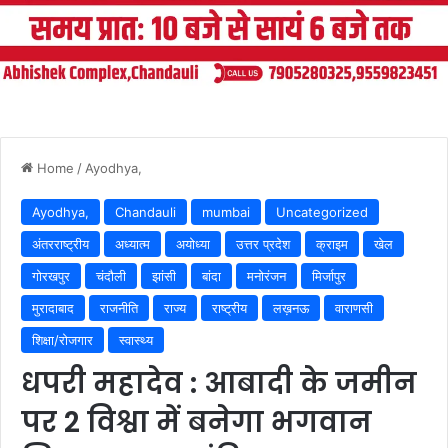
Home
/
Ayodhya,
Ayodhya,
Chandauli
mumbai
Uncategorized
अंतरराष्ट्रीय
अध्यात्म
अयोध्या
उत्तर प्रदेश
क्राइम
खेल
गोरखपुर
चंदौली
झांसी
बांदा
मनोरंजन
मिर्जापुर
मुरादाबाद
राजनीति
राज्य
राष्ट्रीय
लख़नऊ
वाराणसी
शिक्षा/रोजगार
स्वास्थ्य
धपरी महादेव : आबादी के जमीन
पर 2 विश्वा में बनेगा भगवान