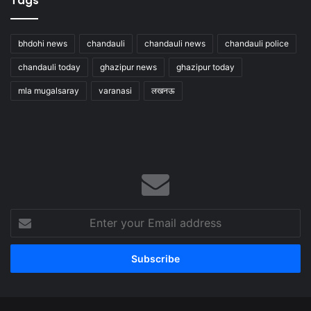
Tags
bhdohi news
chandauli
chandauli news
chandauli police
chandauli today
ghazipur news
ghazipur today
mla mugalsaray
varanasi
लखनऊ
Enter
your
Email
address