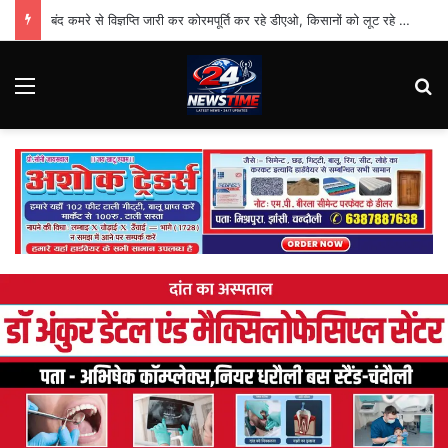
बंद कमरे से विज्ञप्ति जारी कर कोरमपूर्ति कर रहे डीएओ, किसानों को लूट रहे निजी दुकानदार
Menu
Se