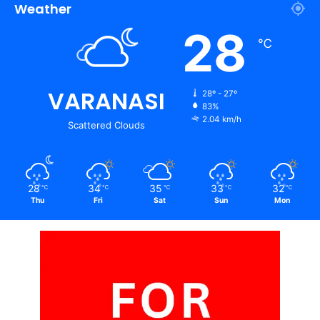
Weather
28
℃
VARANASI
28º - 27º
83%
2.04 km/h
Scattered Clouds
28
34
35
33
32
℃
℃
℃
℃
℃
Thu
Fri
Sat
Sun
Mon