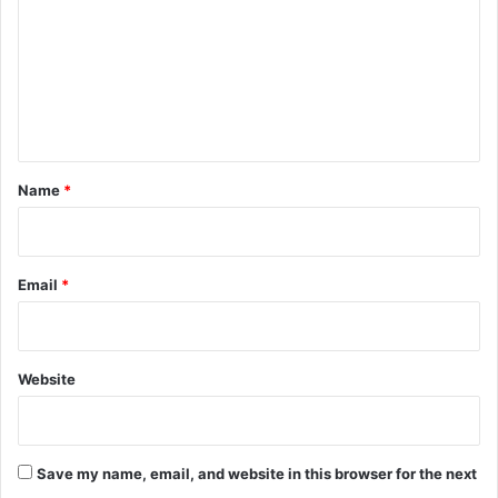
m
m
e
n
t
*
Name
*
Email
*
Website
Save my name, email, and website in this browser for the next