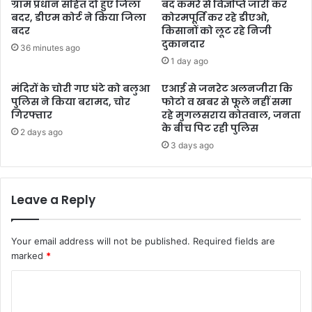
ग्राम प्रधान सहित दो हुए जिला
बंद कमरे से विज्ञप्ति जारी कर
बदर, डीएम कोर्ट ने किया जिला
कोरमपूर्ति कर रहे डीएओ,
बदर
किसानों को लूट रहे निजी
दुकानदार
36 minutes ago
1 day ago
मंदिरों के चोरी गए घंटे को बलुआ
एआई से जनरेट अलनजीरा कि
पुलिस ने किया बरामद, चोर
फोटो व खबर से फूले नहीं समा
गिरफ्तार
रहे मुगलसराय कोतवाल, जनता
के बीच पिट रही पुलिस
2 days ago
3 days ago
Leave a Reply
Your email address will not be published.
Required fields are
marked
*
C
o