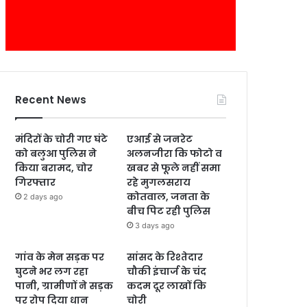
Recent News
मंदिरों के चोरी गए घंटे
एआई से जनरेट
को बलुआ पुलिस ने
अलनजीरा कि फोटो व
किया बरामद, चोर
खबर से फूले नहीं समा
गिरफ्तार
रहे मुगलसराय
कोतवाल, जनता के
2 days ago
बीच पिट रही पुलिस
3 days ago
गांव के मेन सड़क पर
सांसद के रिश्तेदार
घुटने भर लग रहा
चौकी इंचार्ज के चंद
पानी, ग्रामीणों ने सड़क
कदम दूर लाखों कि
पर रोप दिया धान
चोरी