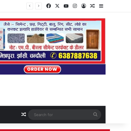
Facebook
X
YouTube
Instagram
Log In
Random Article
Sidebar
Random Article
Search
for