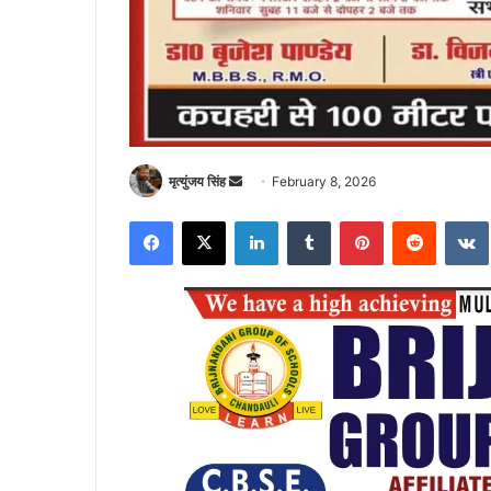
Send
मृत्युंजय सिंह
February 8, 2026
an
Facebook
X
LinkedIn
Tumblr
Pinterest
Reddit
email