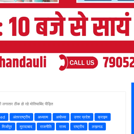
लगातार ठीक हो रहे मोतियाबिंद पीड़ित
zed
अंतरराष्ट्रीय
अध्यात्म
अयोध्या
उत्तर प्रदेश
क्राइम
मिर्जापुर
मुरादाबाद
राजनीति
राज्य
राष्ट्रीय
लख़नऊ