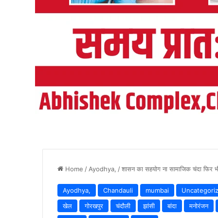
Home
/
Ayodhya,
/
शासन का सहयोग ना सामाजिक चंदा फिर भी 
Ayodhya,
Chandauli
mumbai
Uncategori
खेल
गोरखपुर
चंदौली
झांसी
बांदा
मनोरंजन