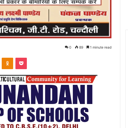
0
89
1 minute read
VKontakte
Odnoklassniki
Pocket