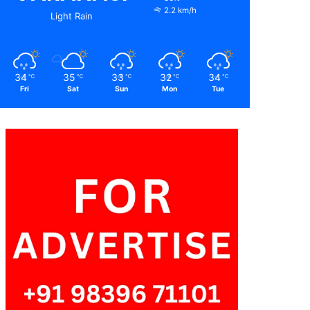
2.2 km/h
Light Rain
34
35
33
32
34
℃
℃
℃
℃
℃
Fri
Sat
Sun
Mon
Tue