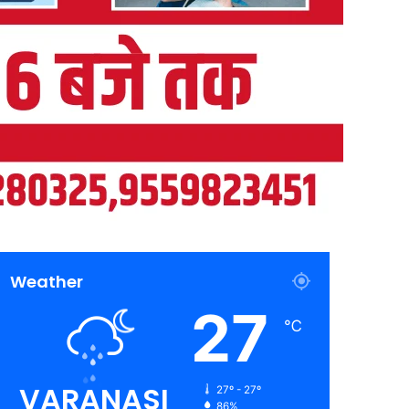
Weather
27
℃
VARANASI
27º - 27º
86%