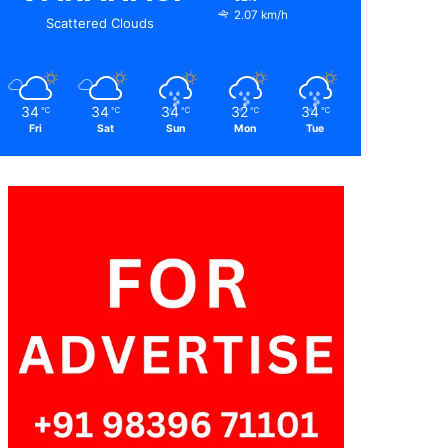
2.07 km/h
Scattered Clouds
34
34
34
32
34
℃
℃
℃
℃
℃
Fri
Sat
Sun
Mon
Tue