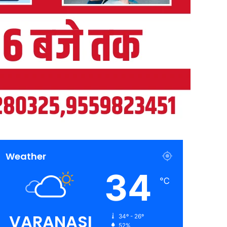
Weather
34
℃
VARANASI
34º - 26º
52%