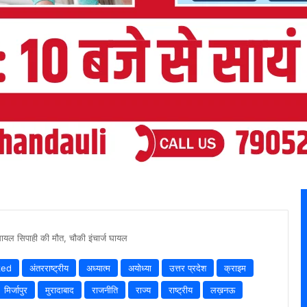
ं घायल सिपाही की मौत, चौकी इंचार्ज घायल
zed
अंतरराष्ट्रीय
अध्यात्म
अयोध्या
उत्तर प्रदेश
क्राइम
मिर्जापुर
मुरादाबाद
राजनीति
राज्य
राष्ट्रीय
लख़नऊ