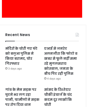
Recent News
मंदिरों के चोरी गए घंटे
एआई से जनरेट
को बलुआ पुलिस ने
अलनजीरा कि फोटो व
किया बरामद, चोर
खबर से फूले नहीं समा
गिरफ्तार
रहे मुगलसराय
कोतवाल, जनता के
3 days ago
बीच पिट रही पुलिस
4 days ago
गांव के मेन सड़क पर
सांसद के रिश्तेदार
घुटने भर लग रहा
चौकी इंचार्ज के चंद
पानी, ग्रामीणों ने सड़क
कदम दूर लाखों कि
पर रोप दिया धान
चोरी