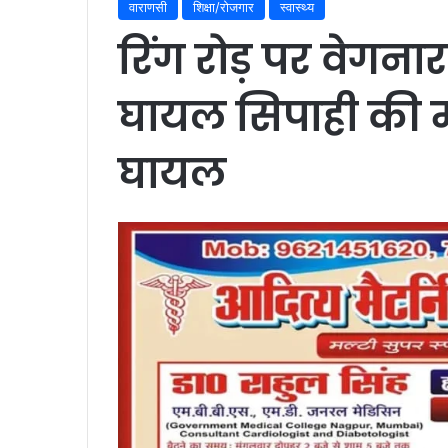
वाराणसी
शिक्षा/रोजगार
स्वास्थ्य
रिंग रोड़ पर वेगनार औ
घायल सिपाही की मौ
घायल