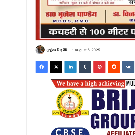
Send
मृत्युंजय सिंह
August 6, 2025
an
Facebook
X
LinkedIn
Tumblr
Pinterest
Reddit
email