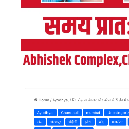
Home
/
Ayodhya,
/
रिंग रोड़ पर वेगनार और ब्रेजा में भिड़ंत मे
Ayodhya,
Chandauli
mumbai
Uncategori
खेल
गोरखपुर
चंदौली
झांसी
बांदा
मनोरंजन