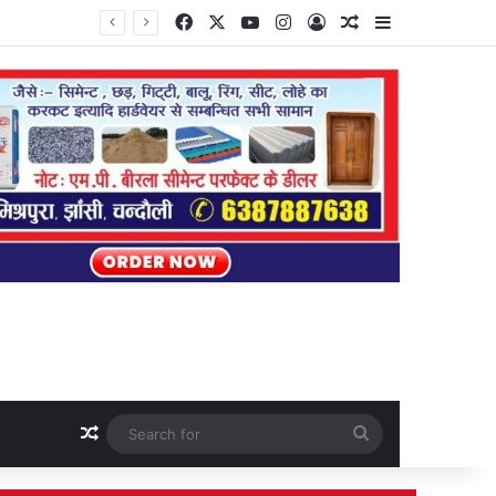
Facebook
X
YouTube
Instagram
Log In
Random Article
Sidebar
Random Article
Search
for