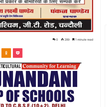
0
289
1 minute read
VKontakte
Odnoklassniki
Pocket