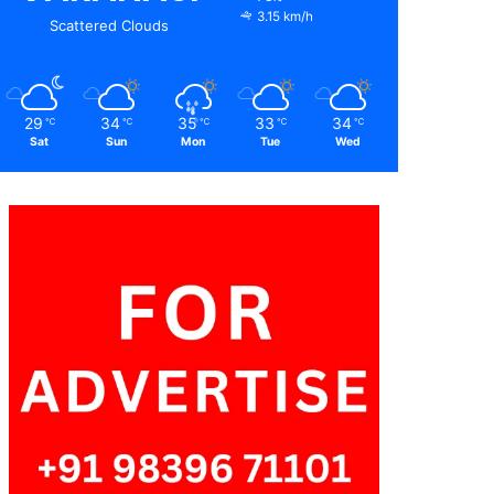
3.15 km/h
Scattered Clouds
29
34
35
33
34
℃
℃
℃
℃
℃
Sat
Sun
Mon
Tue
Wed