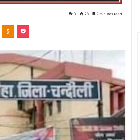
0
28
2 minutes read
VKontakte
Odnoklassniki
Pocket