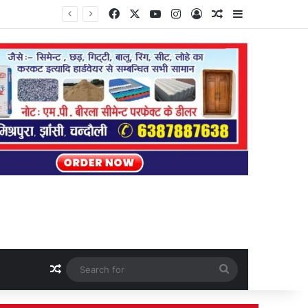
Facebook
X
YouTube
Instagram
Log In
Random Article
Sidebar
Random Article
Search
for