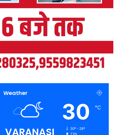
Weather
30
℃
VARANASI
30º - 28º
73%