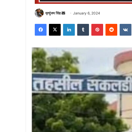
Send
मृत्युंजय सिंह
January 6, 2024
an
Facebook
X
LinkedIn
Tumblr
Pinterest
Reddit
email