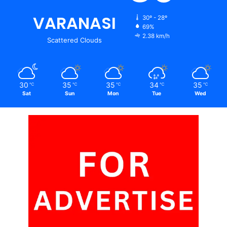
VARANASI
30º - 28º
69%
2.38 km/h
Scattered Clouds
30
35
35
34
35
℃
℃
℃
℃
℃
Sat
Sun
Mon
Tue
Wed