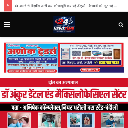
बंद कमरे से विज्ञप्ति जारी कर कोरमपूर्ति कर रहे डीएओ, किसानों को लूट रहे निजी दुकानदार
Menu
Se