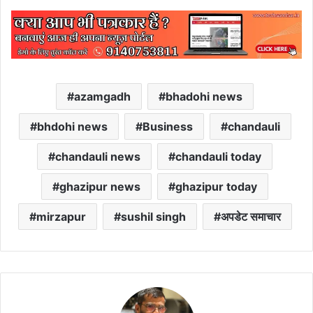
azamgadh
bhadohi news
bhdohi news
Business
chandauli
chandauli news
chandauli today
ghazipur news
ghazipur today
mirzapur
sushil singh
अपडेट समाचार