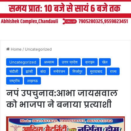
Home
/
Uncategorized
Uncategorized
अध्यात्म
उत्तर प्रदेश
क्राइम
खेल
चंदौली
झांसी
बांदा
मनोरंजन
मिर्जापुर
मुरादाबाद
राज्य
राष्ट्रीय
लख़नऊ
नपं उपचुनाव:आभा जायसवाल
को भाजपा ने बनाया प्रत्याशी